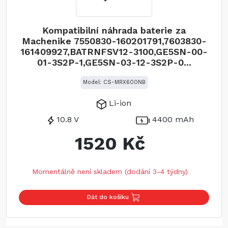
Kompatibilní náhrada baterie za
Machenike 7550830-160201791,7603830-
161409927,BATRNFSV12-3100,GE5SN-00-
01-3S2P-1,GE5SN-03-12-3S2P-0...
Model: CS-MRX600NB
Li-ion
10.8 V
4400 mAh
1520 Kč
Momentálně není skladem (dodání 3-4 týdny)
Dát do košíku