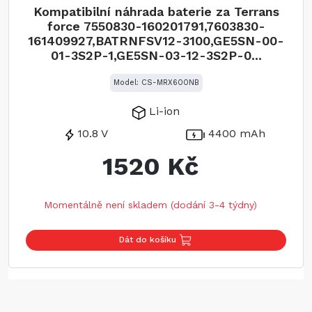
Kompatibilní náhrada baterie za Terrans
force 7550830-160201791,7603830-
161409927,BATRNFSV12-3100,GE5SN-00-
01-3S2P-1,GE5SN-03-12-3S2P-0...
Model: CS-MRX600NB
Li-ion
10.8 V
4400 mAh
1520 Kč
Momentálně není skladem (dodání 3-4 týdny)
Dát do košíku