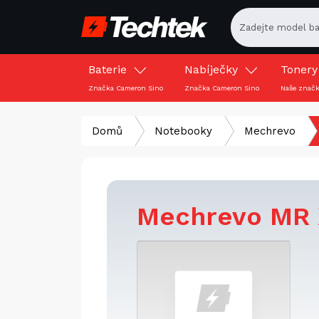
Baterie
Nabíječky
Toner
Značka Cameron Sino
Značka Cameron Sino
Naše znač
Domů
Notebooky
Mechrevo
Mechrevo MR 