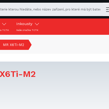
y
Inkousty
ka TCTK
Naše značka TCTK
MR X6Ti-M2
X6Ti-M2