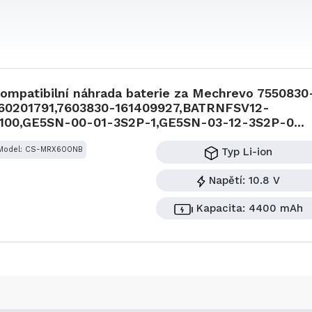
ompatibilní náhrada baterie za Mechrevo 7550830
60201791,7603830-161409927,BATRNFSV12-
100,GE5SN-00-01-3S2P-1,GE5SN-03-12-3S2P-0...
Model: CS-MRX600NB
Typ
Li-ion
Napětí:
10.8 V
Kapacita:
4400 mAh