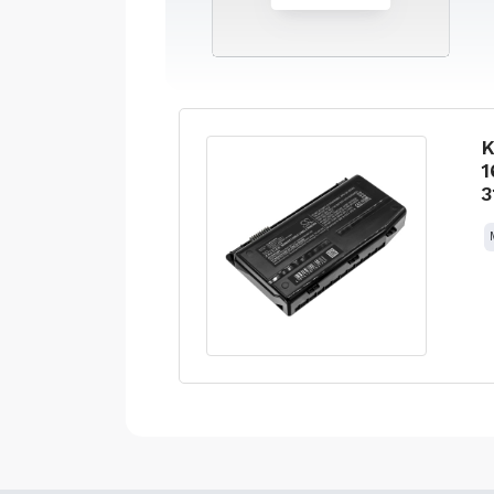
K
1
3