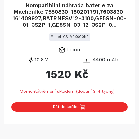
Kompatibilní náhrada baterie za
Machenike 7550830-160201791,7603830-
161409927,BATRNFSV12-3100,GE5SN-00-
01-3S2P-1,GE5SN-03-12-3S2P-0...
Model: CS-MRX600NB
Li-ion
10.8 V
4400 mAh
1520 Kč
Momentálně není skladem (dodání 3-4 týdny)
Dát do košíku