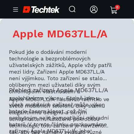
0
Apple MD637LL/A
Pokud jde o dodávání moderní
technologie a bezproblémových
uživatelských zážitků, Apple vždy patřil
mezi lídry. Zařízení Apple MD637LL/A
není výjimkou. Toto zařízení se stalo
oblíbeným mezi uživateli díky svým
Přehled zařízení Apple MD637LL/A
ohromujícím vlastnostem a
spolehlivému výkonu. Stejně jako u
Apple MD637LL/A nastavilo měřítko ve
všech mobilních zařízení může výkon
světě mobilních telefonů díky svému
baterie časem klesat, což činí
elegantnímu designu a silným
nezbytným najít kompatibilní náhradní
schopnostem. Naložené pokročilou
baterii. V tomto článku prozkoumáme
technologií, toto zařízení je navrženo
zařízení Apple MD637LL/A, jeho
tak, aby bez námahy zvládalo různé