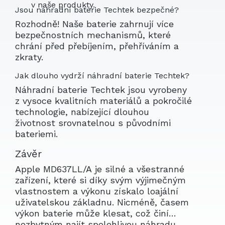
v naše produkty.
Jsou náhradní baterie Techtek bezpečné?
Rozhodně! Naše baterie zahrnují více
bezpečnostních mechanismů, které
chrání před přebíjením, přehříváním a
zkraty.
Jak dlouho vydrží náhradní baterie Techtek?
Náhradní baterie Techtek jsou vyrobeny
z vysoce kvalitních materiálů a pokročilé
technologie, nabízející dlouhou
životnost srovnatelnou s původními
bateriemi.
Závěr
Apple MD637LL/A je silné a všestranné
zařízení, které si díky svým výjimečným
vlastnostem a výkonu získalo loajální
uživatelskou základnu. Nicméně, časem
výkon baterie může klesat, což činí
nezbytným najít spolehlivou náhradu.