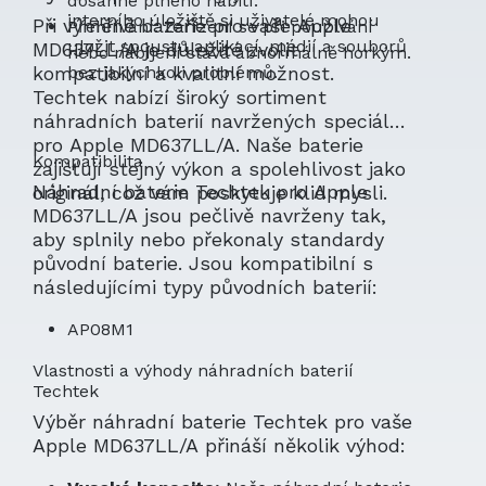
dosáhne plného nabití.
interního úložiště si uživatelé mohou
Při výměně baterie pro vaše Apple
Přehřívání: Zařízení se při používání
uložit spoustu aplikací, médií a souborů
MD637LL/A je důležité zvolit
nebo nabíjení stává abnormálně horkým.
kompatibilní a kvalitní možnost.
bez jakýchkoli problémů.
Techtek nabízí široký sortiment
náhradních baterií navržených speciálně
pro Apple MD637LL/A. Naše baterie
Kompatibilita
zajišťují stejný výkon a spolehlivost jako
Náhradní baterie Techtek pro Apple
originál, což vám poskytuje klid mysli.
MD637LL/A jsou pečlivě navrženy tak,
aby splnily nebo překonaly standardy
původní baterie. Jsou kompatibilní s
následujícími typy původních baterií:
AP08M1
Vlastnosti a výhody náhradních baterií
Techtek
Výběr náhradní baterie Techtek pro vaše
Apple MD637LL/A přináší několik výhod: