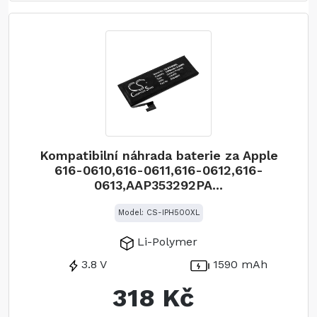
Kompatibilní náhrada baterie za Apple
616-0610,616-0611,616-0612,616-
0613,AAP353292PA...
Model: CS-IPH500XL
Li-Polymer
3.8 V
1590 mAh
318 Kč