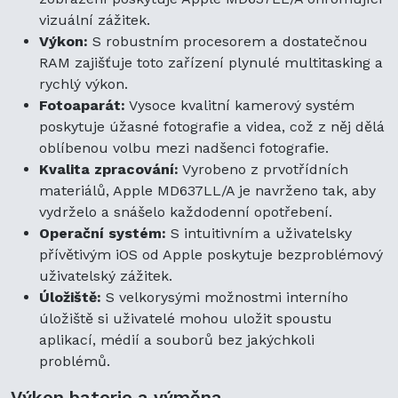
vizuální zážitek.
Výkon:
S robustním procesorem a dostatečnou
RAM zajišťuje toto zařízení plynulé multitasking a
rychlý výkon.
Fotoaparát:
Vysoce kvalitní kamerový systém
poskytuje úžasné fotografie a videa, což z něj dělá
oblíbenou volbu mezi nadšenci fotografie.
Kvalita zpracování:
Vyrobeno z prvotřídních
materiálů, Apple MD637LL/A je navrženo tak, aby
vydrželo a snášelo každodenní opotřebení.
Operační systém:
S intuitivním a uživatelsky
přívětivým iOS od Apple poskytuje bezproblémový
uživatelský zážitek.
Úložiště:
S velkorysými možnostmi interního
úložiště si uživatelé mohou uložit spoustu
aplikací, médií a souborů bez jakýchkoli
problémů.
Výkon baterie a výměna