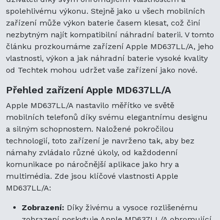
spolehlivému výkonu. Stejně jako u všech mobilních
zařízení může výkon baterie časem klesat, což činí
nezbytným najít kompatibilní náhradní baterii. V tomto
článku prozkoumáme zařízení Apple MD637LL/A, jeho
vlastnosti, výkon a jak náhradní baterie vysoké kvality
od Techtek mohou udržet vaše zařízení jako nové.
Přehled zařízení Apple MD637LL/A
Apple MD637LL/A nastavilo měřítko ve světě
mobilních telefonů díky svému elegantnímu designu
a silným schopnostem. Naložené pokročilou
technologií, toto zařízení je navrženo tak, aby bez
námahy zvládalo různé úkoly, od každodenní
komunikace po náročnější aplikace jako hry a
multimédia. Zde jsou klíčové vlastnosti Apple
MD637LL/A:
Zobrazení:
Díky živému a vysoce rozlišenému
zobrazení poskytuje Apple MD637LL/A ohromující