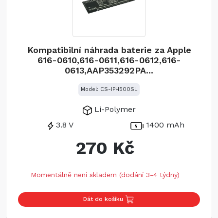
Kompatibilní náhrada baterie za Apple
616-0610,616-0611,616-0612,616-
0613,AAP353292PA...
Model: CS-IPH500SL
Li-Polymer
3.8 V
1400 mAh
270 Kč
Momentálně není skladem (dodání 3-4 týdny)
Dát do košíku