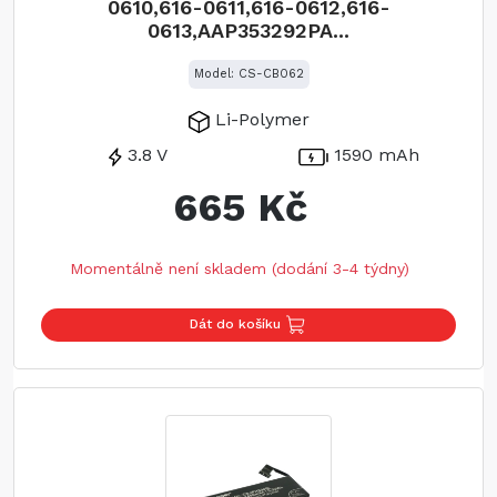
0610,616-0611,616-0612,616-
0613,AAP353292PA...
Model: CS-CB062
Li-Polymer
3.8 V
1590 mAh
665 Kč
Momentálně není skladem (dodání 3-4 týdny)
Dát do košíku