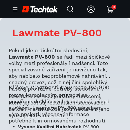
0
Lawmate PV-800
Pokud jde o diskrétní sledování,
Lawmate PV-800
se řadí mezi špičkové
volby mezi profesionály i nadšenci. Toto
specializované zařízení je navrženo tak,
aby nabízelo bezproblémové nahrávání a
snadný provoz, což z něj činí spolehlivý
Klíčové Vlastnosti Lawmate PV-800
nástroj pro různé potřeby sledování. V
tomto komplexním průvodci se
Lawmate PV-800 je nabitý funkcemi,
ponoříme do klíčových vlastností, výhod
které jej odlišují od dalších sledovacích
a výkonu Lawmate PV-800, abychom
zařízení na trhu. Zde jsou některé z jeho
vám poskytli všechny informace
vynikajících vlastností:
potřebné k informovanému rozhodnutí.
Vysoce Kvalitní Nahrávání:
PV-800