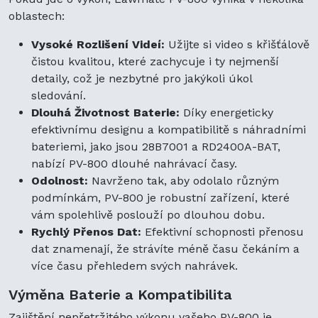
oblastech:
Vysoké Rozlišení Videí:
Užijte si video s křišťálově
čistou kvalitou, které zachycuje i ty nejmenší
detaily, což je nezbytné pro jakýkoli úkol
sledování.
Dlouhá Životnost Baterie:
Díky energeticky
efektivnímu designu a kompatibilitě s náhradními
bateriemi, jako jsou 28B7001 a RD2400A-BAT,
nabízí PV-800 dlouhé nahrávací časy.
Odolnost:
Navrženo tak, aby odolalo různým
podmínkám, PV-800 je robustní zařízení, které
vám spolehlivě poslouží po dlouhou dobu.
Rychlý Přenos Dat:
Efektivní schopnosti přenosu
dat znamenají, že strávíte méně času čekáním a
více času přehledem svých nahrávek.
Výměna Baterie a Kompatibilita
Zajištění nepřetržitého výkonu vašeho PV-800 je