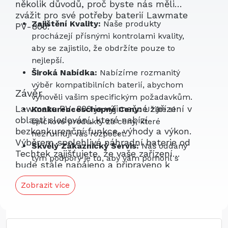
několik důvodů, proč byste nás měli
zvážit pro své potřeby baterií Lawmate
Zajištění Kvality:
Naše produkty
PV-800:
procházejí přísnými kontrolami kvality,
aby se zajistilo, že obdržíte pouze to
nejlepší.
Široká Nabídka:
Nabízíme rozmanitý
výběr kompatibilních baterií, abychom
Závěr
vyhověli vašim specifickým požadavkům.
Lawmate PV-800 je výjimečné zařízení v
Konkurenceschopné Ceny:
Užijte si
oblasti sledování, které nabízí
špičkové produkty za ceny, které
bezkonkurenční funkce, výhody a výkon.
nezruinují váš rozpočet.
Výběrem spolehlivé náhradní baterie od
Skvělý Zákaznický Servis:
Náš oddaný
Techtek zajišťujete, že vaše zařízení
tým podpory je tu, aby vám pomohl s
bude stále napájeno a připraveno k
jakýmikoli dotazy nebo problémy.
použití. Spolehněte se na PV-800 pro
Zobrazit více
všechny vaše potřeby sledování a zažijte
klid, který přichází s technologií nejvyšší
úrovně.