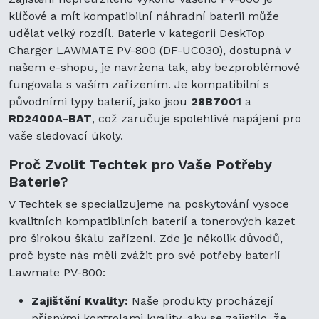
klíčové a mít kompatibilní náhradní baterii může
udělat velký rozdíl. Baterie v kategorii DeskTop
Charger LAWMATE PV-800 (DF-UC030), dostupná v
našem e-shopu, je navržena tak, aby bezproblémově
fungovala s vaším zařízením. Je kompatibilní s
původními typy baterií, jako jsou
28B7001
a
RD2400A-BAT
, což zaručuje spolehlivé napájení pro
vaše sledovací úkoly.
Proč Zvolit Techtek pro Vaše Potřeby
Baterie?
V Techtek se specializujeme na poskytování vysoce
kvalitních kompatibilních baterií a tonerových kazet
pro širokou škálu zařízení. Zde je několik důvodů,
proč byste nás měli zvážit pro své potřeby baterií
Lawmate PV-800:
Zajištění Kvality:
Naše produkty procházejí
přísnými kontrolami kvality, aby se zajistilo, že