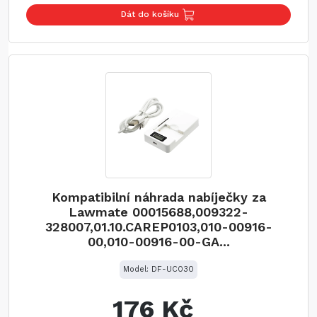
Dát do košíku
Kompatibilní náhrada nabíječky za
Lawmate 00015688,009322-
328007,01.10.CAREP0103,010-00916-
00,010-00916-00-GA...
Model: DF-UC030
176 Kč