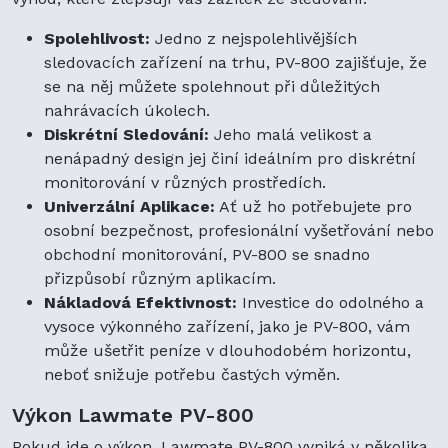
Spolehlivost:
Jedno z nejspolehlivějších
sledovacích zařízení na trhu, PV-800 zajišťuje, že
se na něj můžete spolehnout při důležitých
nahrávacích úkolech.
Diskrétní Sledování:
Jeho malá velikost a
nenápadný design jej činí ideálním pro diskrétní
monitorování v různých prostředích.
Univerzální Aplikace:
Ať už ho potřebujete pro
osobní bezpečnost, profesionální vyšetřování nebo
obchodní monitorování, PV-800 se snadno
přizpůsobí různým aplikacím.
Nákladová Efektivnost:
Investice do odolného a
vysoce výkonného zařízení, jako je PV-800, vám
může ušetřit peníze v dlouhodobém horizontu,
neboť snižuje potřebu častých výměn.
Výkon Lawmate PV-800
Pokud jde o výkon, Lawmate PV-800 vyniká v několika