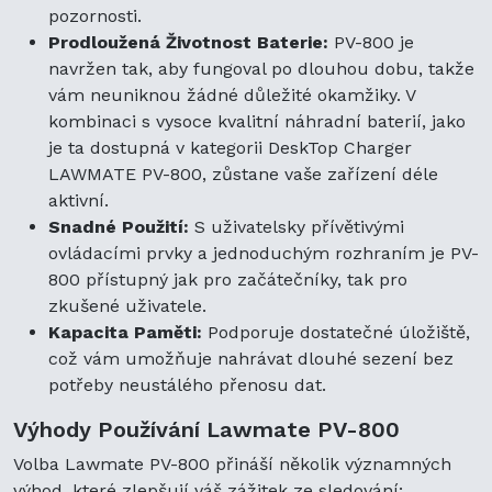
pozornosti.
Prodloužená Životnost Baterie:
PV-800 je
navržen tak, aby fungoval po dlouhou dobu, takže
vám neuniknou žádné důležité okamžiky. V
kombinaci s vysoce kvalitní náhradní baterií, jako
je ta dostupná v kategorii DeskTop Charger
LAWMATE PV-800, zůstane vaše zařízení déle
aktivní.
Snadné Použití:
S uživatelsky přívětivými
ovládacími prvky a jednoduchým rozhraním je PV-
800 přístupný jak pro začátečníky, tak pro
zkušené uživatele.
Kapacita Paměti:
Podporuje dostatečné úložiště,
což vám umožňuje nahrávat dlouhé sezení bez
potřeby neustálého přenosu dat.
Výhody Používání Lawmate PV-800
Volba Lawmate PV-800 přináší několik významných
výhod, které zlepšují váš zážitek ze sledování: