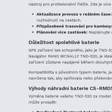
nástroj pro profesionální řidiče. Zde je víc
Aktualizace provozu v reálném čase:
rozhodnutí na cestách.
Přizpůsobené trasování pro kamiony
Plánování více zastávek:
Naplánujte a
Důležitost spolehlivé baterie
GPS zařízení tak schopného, jako je TND-52
Navigátor RAND MCNALLY TND-520, je ideální
zařízení zůstane napájené během dlouhých
Kompatibilita s původním typem baterie, j
navržena tak, aby splňovala nebo překonáva
Výhody náhradní baterie CS-RMD
Výměna baterie vašeho TND-520 za model CS-
může prospět: