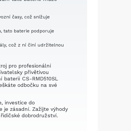
vozní časy, což snižuje
, tato baterie podporuje
y, což z ní činí udržitelnou
oj pro profesionální
ivatelsky přívětivou
lní baterií CS-RMD510SL
zmeškáte odbočku na své
, investice do
 je zásadní. Zažijte výhody
řidičské dobrodružství.