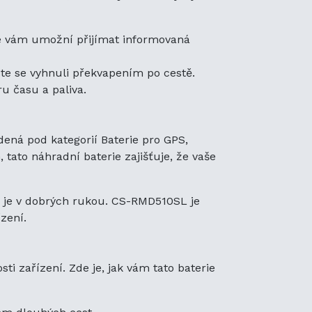
ré vám umožní přijímat informovaná
te se vyhnuli překvapením po cestě.
u času a paliva.
dená pod kategorií Baterie pro GPS,
tato náhradní baterie zajišťuje, že vaše
ní je v dobrých rukou. CS-RMD510SL je
zení.
i zařízení. Zde je, jak vám tato baterie