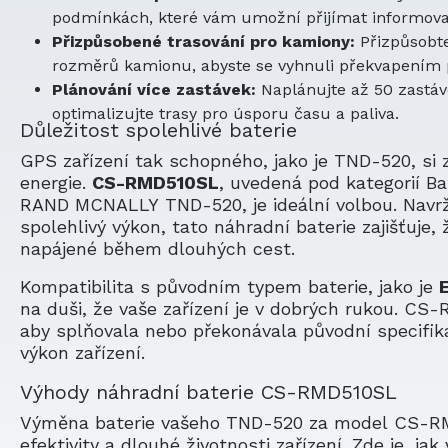
podmínkách, které vám umožní přijímat informova
Přizpůsobené trasování pro kamiony:
Přizpůsobte
rozměrů kamionu, abyste se vyhnuli překvapením 
Plánování více zastávek:
Naplánujte až 50 zastáve
optimalizujte trasy pro úsporu času a paliva.
Důležitost spolehlivé baterie
GPS zařízení tak schopného, jako je TND-520, si z
energie.
CS-RMD510SL
, uvedená pod kategorií Ba
RAND MCNALLY TND-520, je ideální volbou. Navrž
spolehlivý výkon, tato náhradní baterie zajišťuje,
napájené během dlouhých cest.
Kompatibilita s původním typem baterie, jako je
na duši, že vaše zařízení je v dobrých rukou. CS
aby splňovala nebo překonávala původní specifika
výkon zařízení.
Výhody náhradní baterie CS-RMD510SL
Výměna baterie vašeho TND-520 za model CS-RMD
efektivity a dlouhé životnosti zařízení. Zde je, j