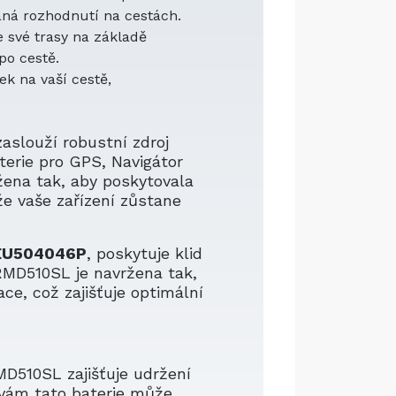
ná rozhodnutí na cestách.
 své trasy na základě
po cestě.
k na vaší cestě,
aslouží robustní zdroj
terie pro GPS, Navigátor
ena tak, aby poskytovala
 že vaše zařízení zůstane
EU504046P
, poskytuje klid
-RMD510SL je navržena tak,
ce, což zajišťuje optimální
510SL zajišťuje udržení
ak vám tato baterie může