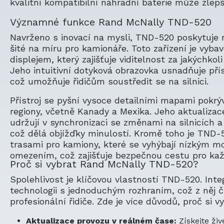
kvalitní kompatibilní náhradní baterie může zlepš
Významné funkce Rand McNally TND-520
Navrženo s inovací na mysli, TND-520 poskytuje r
šité na míru pro kamionáře. Toto zařízení je vyb
displejem, který zajišťuje viditelnost za jakýchko
Jeho intuitivní dotyková obrazovka usnadňuje př
což umožňuje řidičům soustředit se na silnici.
Přístroj se pyšní vysoce detailními mapami pokrý
regiony, včetně Kanady a Mexika. Jeho aktualizac
udržují v synchronizaci se změnami na silnicích 
což dělá objížďky minulostí. Kromě toho je TND-
trasami pro kamiony, které se vyhýbají nízkým 
omezením, což zajišťuje bezpečnou cestu pro ka
Proč si vybrat Rand McNally TND-520?
Spolehlivost je klíčovou vlastností TND-520. Inte
technologii s jednoduchým rozhraním, což z něj č
profesionální řidiče. Zde je více důvodů, proč si 
Aktualizace provozu v reálném čase:
Získejte živ