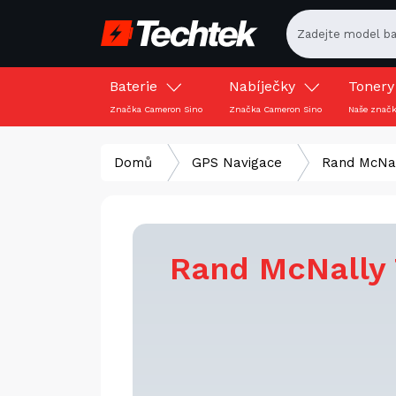
Baterie
Nabíječky
Toner
Značka Cameron Sino
Značka Cameron Sino
Naše znač
Domů
GPS Navigace
Rand McNa
Rand McNally