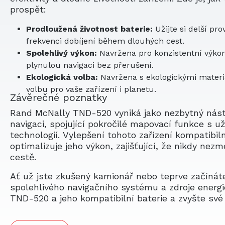
prospět:
Prodloužená životnost baterie:
Užijte si delší pro
frekvenci dobíjení během dlouhých cest.
Spolehlivý výkon:
Navržena pro konzistentní výkon
plynulou navigaci bez přerušení.
Ekologická volba:
Navržena s ekologickými materiál
volbu pro vaše zařízení i planetu.
Závěrečné poznatky
Rand McNally TND-520 vyniká jako nezbytný nástr
navigaci, spojující pokročilé mapovací funkce s už
technologií. Vylepšení tohoto zařízení kompatibi
optimalizuje jeho výkon, zajišťující, že nikdy ne
cestě.
Ať už jste zkušený kamionář nebo teprve začínáte
spolehlivého navigačního systému a zdroje energie
TND-520 a jeho kompatibilní baterie a zvyšte své 