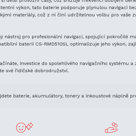
 si delší provozní časy, což snižuje frekvenci dobíjení bě
entní výkon, tato baterie podporuje plynulou navigaci be
ými materiály, což z ní činí udržitelnou volbu pro vaše za
nástroj pro profesionální navigaci, spojující pokročilé m
patibilní baterií CS-RMD510SL optimalizuje jeho výkon, za
čínáte, investice do spolehlivého navigačního systému a z
te své řidičské dobrodružství.
jdete baterie, akumulátory, tonery a inkoustové náplně pr