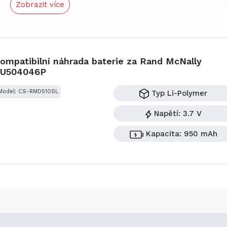
Zobrazit více
ompatibilní náhrada baterie za Rand McNally
U504046P
Model: CS-RMD510SL
Typ
Li-Polymer
Napětí:
3.7 V
Kapacita:
950 mAh