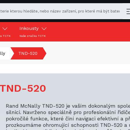
y
Inkousty
ka TCTK
Naše značka TCTK
lly
TND-520
 TND-520
Rand McNally TND-520 je vaším dokonalým spol
silnici. Navrženo speciálně pro profesionální řidič
pokročilé funkce, které činí navigaci efektivní a 
prozkoumáme ohromující schopnosti TND-520 a 