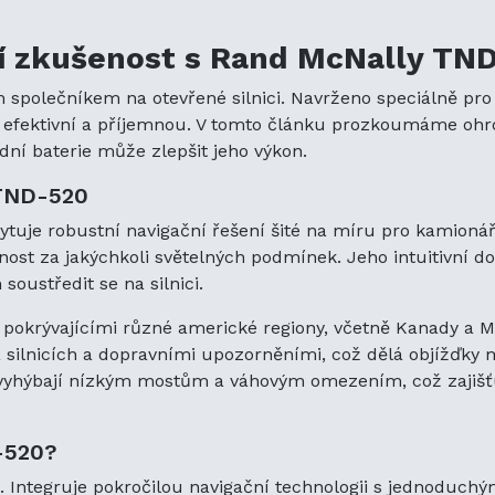
í zkušenost s Rand McNally TN
polečníkem na otevřené silnici. Navrženo speciálně pro pr
aci efektivní a příjemnou. V tomto článku prozkoumáme o
dní baterie může zlepšit jeho výkon.
TND-520
tuje robustní navigační řešení šité na míru pro kamionář
elnost za jakýchkoli světelných podmínek. Jeho intuitivní 
ustředit se na silnici.
 pokrývajícími různé americké regiony, včetně Kanady a M
 silnicích a dopravními upozorněními, což dělá objížďky
e vyhýbají nízkým mostům a váhovým omezením, což zajiš
-520?
0. Integruje pokročilou navigační technologii s jednoduch