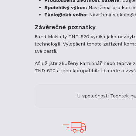
Prodloužená životnost baterie:
Užijte
Spolehlivý výkon:
Navržena pro konzist
Ekologická volba:
Navržena s ekologick
Závěrečné poznatky
Rand McNally TND-520 vyniká jako nezbytný 
technologií. Vylepšení tohoto zařízení kom
své cestě.
Ať už jste zkušený kamionář nebo teprve za
TND-520 a jeho kompatibilní baterie a zvyš
U společnosti Techtek na