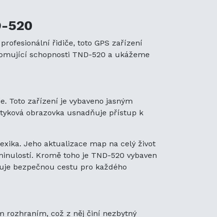
D-520
ofesionální řidiče, toto GPS zařízení
hromující schopnosti TND-520 a ukážeme
e. Toto zařízení je vybaveno jasným
dotyková obrazovka usnadňuje přístup k
exika. Jeho aktualizace map na celý život
 minulostí. Kromě toho je TND-520 vybaven
ťuje bezpečnou cestu pro každého
ým rozhraním, což z něj činí nezbytný