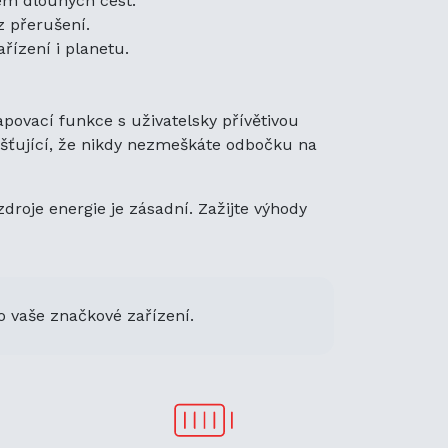
hem dlouhých cest.
z přerušení.
řízení i planetu.
apovací funkce s uživatelsky přívětivou
jišťující, že nikdy nezmeškáte odbočku na
droje energie je zásadní. Zažijte výhody
o vaše značkové zařízení.