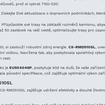
e důvodů, proč si vybrat TND-520:
Získejte živé aktualizace o dopravních podmínkách, kte
:
Přizpůsobte své trasy na základě rozměrů kamionu, abys
ž 50 zastávek na vaší cestě, optimalizujte trasy pro úspor
0, si zaslouží robustní zdroj energie.
CS-RMD510SL
, uve
 volbou. Navržena tak, aby poskytovala spolehlivý výkon, 
 cest.
ako je
EU504046P
, poskytuje klid na duši, že vaše zaříze
la původní specifikace, což zajišťuje optimální výkon zaří
510SL
RMD510SL zajišťuje udržení efektivity a dlouhé životnost