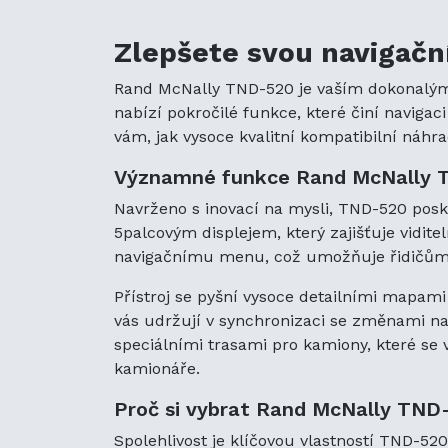
Zlepšete svou navigačn
Rand McNally TND-520 je vaším dokonalým s
nabízí pokročilé funkce, které činí navig
vám, jak vysoce kvalitní kompatibilní náhra
Významné funkce Rand McNally 
Navrženo s inovací na mysli, TND-520 posky
5palcovým displejem, který zajišťuje vidit
navigačnímu menu, což umožňuje řidičům so
Přístroj se pyšní vysoce detailními mapami
vás udržují v synchronizaci se změnami na
speciálními trasami pro kamiony, které s
kamionáře.
Proč si vybrat Rand McNally TND
Spolehlivost je klíčovou vlastností TND-52