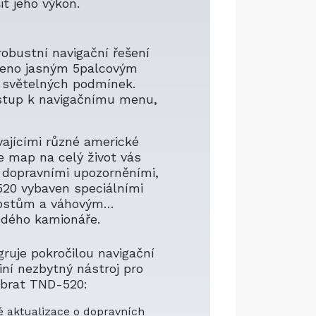
it jeho výkon.
obustní navigační řešení
aveno jasným 5palcovým
li světelných podmínek.
ístup k navigačnímu menu,
vajícími různé americké
e map na celý život vás
a dopravními upozorněními,
520 vybaven speciálními
mostům a váhovým
ždého kamionáře.
gruje pokročilou navigační
iní nezbytný nástroj pro
vybrat TND-520:
é aktualizace o dopravních