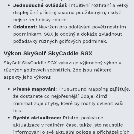
Jednoduché ovládání:
Intuitivní rozhraní a velký
displej činí přístroj snadno použitelným, i když
nejste technicky zdatní.
Odolnost:
Navržen pro odolávání povětrnostním
podmínkám, SGX je odolný a dokáže zvládnout
požadavky různých golfových podmínek.
Výkon SkyGolf SkyCaddie SGX
SkyGolf SkyCaddie SGX vykazuje výjimečný výkon v
různých golfových scénářích. Zde jsou některé
aspekty jeho výkonu:
Přesné mapování:
TrueGround Mapping zajišťuje,
že dostanete co nejpřesnější údaje, čímž
minimalizuje chyby, které by mohly ovlivnit vaši
hru.
Rychlé aktualizace:
Přístroj poskytuje
aktualizace v reálném čase, takže jste neustále
informováni o své aktuální poloze a přicházejících