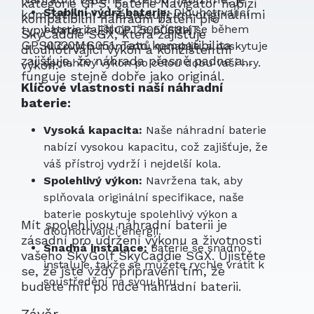
kategorie GPS, baterie Navigator nabízí
Stabilní výdrž baterie:
Dlouhotrvající
kompatibilní s následujícími originálními
kompatibilní náhradní baterii pro
typy baterií: ENCPT505068HT,
baterie zajišťuje, že přístroj se během
SkyCaddie SGX, která zajišťuje
GPS0320MG051. Tato kompatibilita
klíčových momentů nenabije, a poskytuje
dlouhotrvající výkon a konzistentní
zajišťuje, že náhrada přesně padne a
spolehlivý výkon po celou dobu vaší hry.
výkon.
funguje stejně dobře jako originál.
Klíčové vlastnosti naší náhradní
baterie:
Vysoká kapacita:
Naše náhradní baterie
nabízí vysokou kapacitu, což zajišťuje, že
váš přístroj vydrží i nejdelší kola.
Spolehlivý výkon:
Navržena tak, aby
splňovala originální specifikace, naše
baterie poskytuje spolehlivý výkon a
Mít spolehlivou náhradní baterii je
dlouhotrvající energii.
zásadní pro udržení výkonu a životnosti
Snadná instalace:
Baterie se snadno
vašeho SkyGolf SkyCaddie SGX. Ujistěte
instaluje, takže se můžete rychle vrátit k
se, že jste vždy připraveni tím, že
soustředění na svou hru.
budete mít po ruce náhradní baterii.