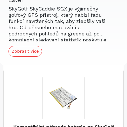
Závěr
SkyGolf SkyCaddie SGX je výjimečný
golfový GPS přístroj, který nabízí řadu
funkcí navržených tak, aby zlepšily vaši
hru. Od přesného mapování a
podrobných pohledů na greene až po
komplexní sledování statistik poskytuje
SGX cenné informace, které vám
Zobrazit více
pomohou hrát co nejlépe. Navíc mít
spolehlivou náhradní baterii zajišťuje, že
váš přístroj bude vždy připraven, když
ho potřebujete. Investujte do SkyCaddie
SGX a spolehlivé náhradní baterie,
abyste pozvedli svou golfovou
zkušenost.
Kompatibilní náhrada baterie za SkyGolf