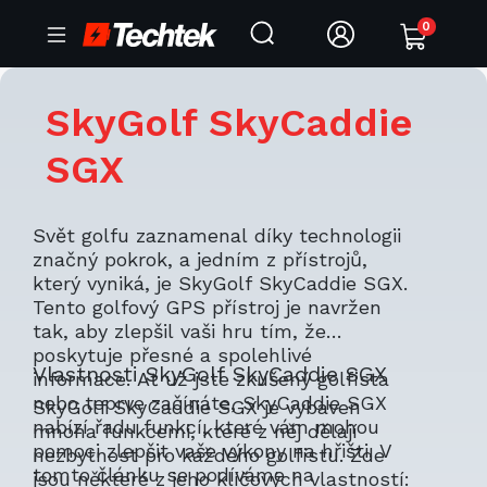
0
SkyGolf SkyCaddie
SGX
Svět golfu zaznamenal díky technologii
značný pokrok, a jedním z přístrojů,
který vyniká, je SkyGolf SkyCaddie SGX.
Tento golfový GPS přístroj je navržen
tak, aby zlepšil vaši hru tím, že
poskytuje přesné a spolehlivé
Vlastnosti SkyGolf SkyCaddie SGX
informace. Ať už jste zkušený golfista
nebo teprve začínáte, SkyCaddie SGX
SkyGolf SkyCaddie SGX je vybaven
nabízí řadu funkcí, které vám mohou
mnoha funkcemi, které z něj dělají
pomoci zlepšit vaše výkony na hřišti. V
nezbytnost pro každého golfistu. Zde
tomto článku se podíváme na
jsou některé z jeho klíčových vlastností: