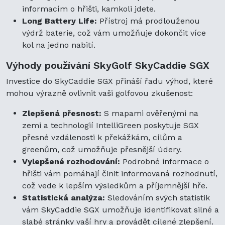
informacím o hřišti, kamkoli jdete.
Long Battery Life:
Přístroj má prodlouženou
výdrž baterie, což vám umožňuje dokončit více
kol na jedno nabití.
Výhody používání SkyGolf SkyCaddie SGX
Investice do SkyCaddie SGX přináší řadu výhod, které
mohou výrazně ovlivnit vaši golfovou zkušenost:
Zlepšená přesnost:
S mapami ověřenými na
zemi a technologií IntelliGreen poskytuje SGX
přesné vzdálenosti k překážkám, cílům a
greenům, což umožňuje přesnější údery.
Vylepšené rozhodování:
Podrobné informace o
hřišti vám pomáhají činit informovaná rozhodnutí,
což vede k lepším výsledkům a příjemnější hře.
Statistická analýza:
Sledováním svých statistik
vám SkyCaddie SGX umožňuje identifikovat silné a
slabé stránky vaší hry a provádět cílené zlepšení.