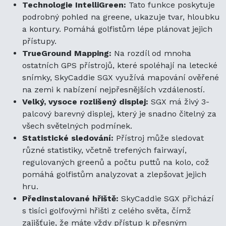
Technologie IntelliGreen:
Tato funkce poskytuje
podrobný pohled na greene, ukazuje tvar, hloubku
a kontury. Pomáhá golfistům lépe plánovat jejich
přístupy.
TrueGround Mapping:
Na rozdíl od mnoha
ostatních GPS přístrojů, které spoléhají na letecké
snímky, SkyCaddie SGX využívá mapování ověřené
na zemi k nabízení nejpřesnějších vzdáleností.
Velký, vysoce rozlišený displej:
SGX má živý 3-
palcový barevný displej, který je snadno čitelný za
všech světelných podmínek.
Statistické sledování:
Přístroj může sledovat
různé statistiky, včetně trefených fairwayí,
regulovaných greenů a počtu puttů na kolo, což
pomáhá golfistům analyzovat a zlepšovat jejich
hru.
Předinstalované hřiště:
SkyCaddie SGX přichází
s tisíci golfovými hřišti z celého světa, čímž
zajišťuje, že máte vždy přístup k přesným