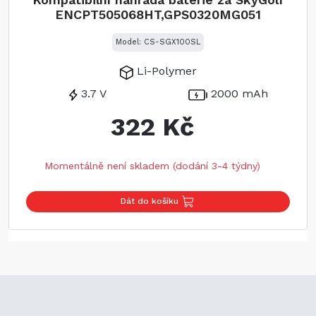
ENCPT505068HT,GPS0320MG051
Model: CS-SGX100SL
Li-Polymer
3.7 V
2000 mAh
322 Kč
Momentálně není skladem (dodání 3-4 týdny)
Dát do košíku