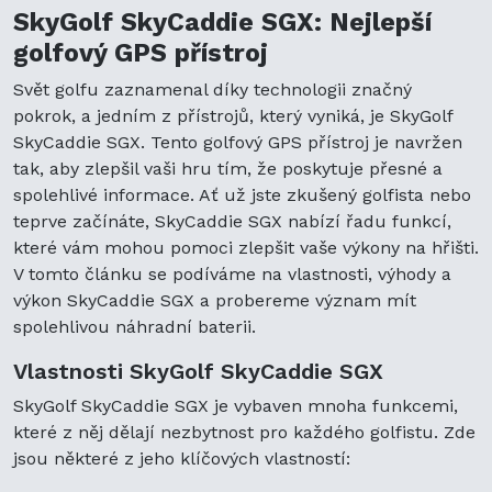
SkyGolf SkyCaddie SGX: Nejlepší
golfový GPS přístroj
Svět golfu zaznamenal díky technologii značný
pokrok, a jedním z přístrojů, který vyniká, je SkyGolf
SkyCaddie SGX. Tento golfový GPS přístroj je navržen
tak, aby zlepšil vaši hru tím, že poskytuje přesné a
spolehlivé informace. Ať už jste zkušený golfista nebo
teprve začínáte, SkyCaddie SGX nabízí řadu funkcí,
které vám mohou pomoci zlepšit vaše výkony na hřišti.
V tomto článku se podíváme na vlastnosti, výhody a
výkon SkyCaddie SGX a probereme význam mít
spolehlivou náhradní baterii.
Vlastnosti SkyGolf SkyCaddie SGX
SkyGolf SkyCaddie SGX je vybaven mnoha funkcemi,
které z něj dělají nezbytnost pro každého golfistu. Zde
jsou některé z jeho klíčových vlastností: