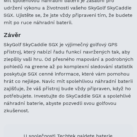
Mít spolehlivou náhradní baterii je zásadní pro
udržení výkonu a životnosti vašeho SkyGolf SkyCaddie
SGX. Ujistěte se, že jste vždy připraveni tím, že budete
mít po ruce náhradní baterii.
Závěr
SkyGolf SkyCaddie SGX je výjimečný golfový GPS
přístroj, který nabízí řadu funkcí navržených tak, aby
zlepšily vaši hru. Od přesného mapování a podrobných
pohledů na greene až po komplexní sledování statistik
poskytuje SGX cenné informace, které vám pomohou
hrát co nejlépe. Navíc mít spolehlivou náhradní baterii
zajišťuje, že váš přístroj bude vždy připraven, když ho
potřebujete. Investujte do SkyCaddie SGX a spolehlivé
náhradní baterie, abyste pozvedli svou golfovou
zkušenost.
U společnosti Techtek najdete baterie,