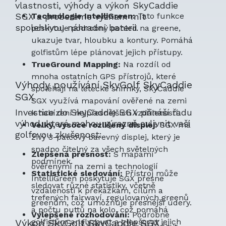
vlastnosti, výhody a výkon SkyCaddie
SGX a probereme význam mít
Technologie IntelliGreen:
Tato funkce
spolehlivou náhradní baterii.
poskytuje podrobný pohled na greene,
ukazuje tvar, hloubku a kontury. Pomáhá
golfistům lépe plánovat jejich přístupy.
TrueGround Mapping:
Na rozdíl od
mnoha ostatních GPS přístrojů, které
Výhody používání SkyGolf SkyCaddie
spoléhají na letecké snímky, SkyCaddie
SGX
SGX využívá mapování ověřené na zemi
Investice do SkyCaddie SGX přináší řadu
k nabízení nejpřesnějších vzdáleností.
výhod, které mohou výrazně ovlivnit vaši
Velký, vysoce rozlišený displej:
SGX má
golfovou zkušenost:
živý 3-palcový barevný displej, který je
snadno čitelný za všech světelných
Zlepšená přesnost:
S mapami
podmínek.
ověřenými na zemi a technologií
Statistické sledování:
Přístroj může
IntelliGreen poskytuje SGX přesné
sledovat různé statistiky, včetně
vzdálenosti k překážkám, cílům a
trefených fairwayí, regulovaných greenů
greenům, což umožňuje přesnější údery.
a počtu puttů na kolo, což pomáhá
Vylepšené rozhodování:
Podrobné
Výkon SkyGolf SkyCaddie SGX
golfistům analyzovat a zlepšovat jejich