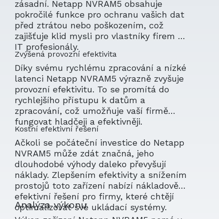
zásadní. Netapp NVRAM5 obsahuje
pokročilé funkce pro ochranu vašich dat
před ztrátou nebo poškozením, což
zajišťuje klid mysli pro vlastníky firem a
IT profesionály.
Zvýšená provozní efektivita
Díky svému rychlému zpracování a nízké
latenci Netapp NVRAM5 výrazně zvyšuje
provozní efektivitu. To se promítá do
rychlejšího přístupu k datům a
zpracování, což umožňuje vaší firmě
fungovat hladčeji a efektivněji.
Kostní efektivní řešení
Ačkoli se počáteční investice do Netapp
NVRAM5 může zdát značná, jeho
dlouhodobé výhody daleko převyšují
náklady. Zlepšením efektivity a snížením
prostojů toto zařízení nabízí nákladově
efektivní řešení pro firmy, které chtějí
Analýza výkonu
optimalizovat své ukládací systémy.