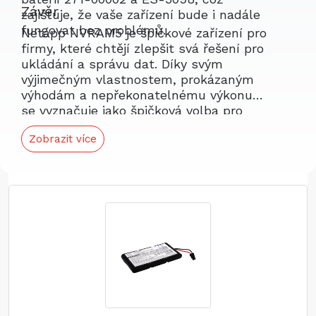
Závěr
zajišťuje, že vaše zařízení bude i nadále
fungovat bez problémů.
Netapp NVRAM5 je špičkové zařízení pro
firmy, které chtějí zlepšit svá řešení pro
ukládání a správu dat. Díky svým
výjimečným vlastnostem, prokázaným
výhodám a nepřekonatelnému výkonu
se vyznačuje jako špičková volba pro
optimalizaci datových operací. Navíc,
Zobrazit více
kompatibilní náhradní baterie
společnosti Techtek zajišťuje, že váš
systém zůstane plně funkční, což
poskytuje trvalou spolehlivost.