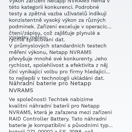
Výkon zařízení Netapp NVRAM5 nemá v
této kategorii konkurenci. Podrobné
testy a zpětná vazba uživatelů indikují
konzistentně vysoký výkon za různých
podmínek. Zařízení exceluje v operacích
čtení/zápisu, což zajišťuje plynulé a
Výsledky měření
rychlé zpracování dat.
V průmyslových standardních testech
měření výkonu, Netapp NVRAM5
převyšuje mnohé své konkurenty. Jeho
rychlost, spolehlivost a efektivita z něj
činí vynikající volbu pro firmy hledající
to nejlepší v technologii ukládání dat.
Náhradní baterie pro Netapp
NVRAM5
Ve společnosti Techtek nabízíme
kvalitní náhradní baterii pro Netapp
NVRAM5, která je zařazena mezi zařízení
RAID Controller Battery. Tato náhradní
baterie je kompatibilní s původními typy
baterií 271-00002 a ES-3098, což