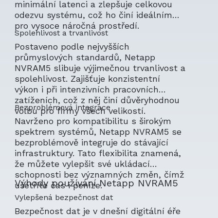
minimální latenci a zlepšuje celkovou
odezvu systému, což ho činí ideálním
pro vysoce náročná prostředí.
Spolehlivost a trvanlivost
Postaveno podle nejvyšších
průmyslových standardů, Netapp
NVRAM5 slibuje výjimečnou trvanlivost a
spolehlivost. Zajišťuje konzistentní
výkon i při intenzivních pracovních
zatíženích, což z něj činí důvěryhodnou
Bezproblémová integrace
volbu pro firmy všech velikostí.
Navrženo pro kompatibilitu s širokým
spektrem systémů, Netapp NVRAM5 se
bezproblémově integruje do stávající
infrastruktury. Tato flexibilita znamená,
že můžete vylepšit své ukládací
schopnosti bez významných změn, čímž
Výhody používání Netapp NVRAM5
ušetříte čas i peníze.
Vylepšená bezpečnost dat
Bezpečnost dat je v dnešní digitální éře