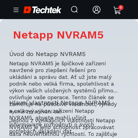
0
Netapp NVRAM5
Úvod do Netapp NVRAM5
Netapp NVRAM5 je špičkové zařízení
navržené pro zlepšení řešení pro
ukládání a správu dat. Ať už jste malý
podnik nebo velká firma, spolehlivost a
výkon vašich uložených systémů přímo
ovlivňuje vaše operace. Tento článek se
Hlavní vlastnosti Netapp NVRAM5
zaměřuje na působivé vlastnosti, výhody
a celkový výkon zařízení Netapp
Rychlé zpracování dat
NVRAM5, abyste mohli učinit
Jednou z vynikajících vlastností Netapp
informované rozhodnutí o svých
NVRAM5 je jeho schopnost zpracovávat
potřebách ukládání dat.
data neuvěřitelnou rychlostí. To zajišťuje