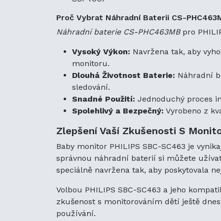
Proč Vybrat Náhradní Baterii CS-PHC463
Náhradní baterie CS-PHC463MB
pro PHILI
Vysoký Výkon:
Navržena tak, aby vyho
monitoru.
Dlouhá Životnost Baterie:
Náhradní bat
sledování.
Snadné Použití:
Jednoduchý proces ins
Spolehlivý a Bezpečný:
Vyrobeno z kva
Zlepšení Vaší Zkušenosti S Monit
Baby monitor PHILIPS SBC-SC463 je vynikajíc
správnou náhradní baterií si můžete užívat
speciálně navržena tak, aby poskytovala ne
Volbou PHILIPS SBC-SC463 a jeho kompatibiln
zkušenost s monitorováním dětí ještě dnes 
používání.