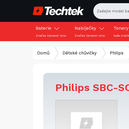
Baterie
Nabíječky
Toner
Značka Cameron Sino
Značka Cameron Sino
Naše znač
Domů
Dětské chůvičky
Philips
Philips SBC-S