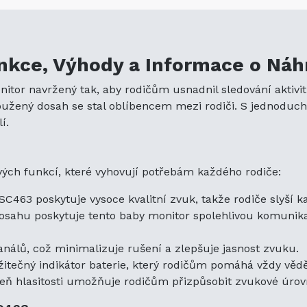
Klid na Duši:
Baby monitor zajišťuje, že rodiče mo
pohodlí svého dítěte, což poskytuje klid, zvláště b
Snadné Použití:
Jednoduchý design a uživatelsky p
kce, Výhody a Informace o Náhr
použití pro každého, bez ohledu na technické dove
itor navržený tak, aby rodičům usnadnil sledování aktivit 
Affordable:
PHILIPS SBC-SC463 je cenově dostupno
loužený dosah se stal oblíbencem mezi rodiči. S jednoduc
chtějí spolehlivý baby monitor, aniž by utráceli příli
í.
Přenosnost:
Jeho kompaktní velikost a nízká hmo
domě nebo dokonce při cestování.
Odolnost:
Vyrobený z kvalitních materiálů, tento b
ých funkcí, které vyhovují potřebám každého rodiče:
aby vydržel, což zajišťuje dlouhodobé používání.
Náhradní Baterie pro PHILIPS SBC-SC463
463 poskytuje vysoce kvalitní zvuk, takže rodiče slyší kaž
ahu poskytuje tento baby monitor spolehlivou komunikaci
Pokud potřebujete náhradní baterii pro svůj PHI
nemusíte dál.
BabyPhone Baterie PHILIPS SBC-
análů, což minimalizuje rušení a zlepšuje jasnost zvuku.
dokonalou volbou pro toto zařízení. Tato baterie z
tečný indikátor baterie, který rodičům pomáhá vždy vědět,
monitor i nadále funguje efektivně a poskytuje nep
eň hlasitosti umožňuje rodičům přizpůsobit zvukové úrovn
Kompatibilita Baterie