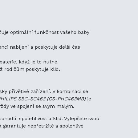
ětí
bou pro rodiče, kteří
ení. V kombinaci se
tržité sledování vašeho
(CS-PHC463MB)
je speciálně
šťuje optimální funkčnost vašeho baby
tu a výkon, což zajišťuje,
nci nabíjení a poskytuje delší čas
hradní baterie investujete
terie, když je to nutné.
id. Vylepšete svou
zením, které důvěřuje
ož rodičům poskytuje klid.
té a spolehlivé používání.
sky přívětivé zařízení. V kombinaci se
 PHILIPS SBC-SC463 (CS-PHC463MB)
je
 vždy ve spojení se svým malým.
hodlí, spolehlivost a klid. Vylepšete svou
 garantuje nepřetržité a spolehlivé