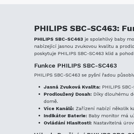
PHILIPS SBC-SC463: Fun
PHILIPS SBC-SC463
je spolehlivý baby mon
nabízející jasnou zvukovou kvalitu a prod
poskytuje PHILIPS SBC-SC463 klid a pohodl
Funkce PHILIPS SBC-SC463
PHILIPS SBC-SC463 se pyšní řadou působiv
Jasná Zvuková Kvalita:
PHILIPS SBC-SC
Prodloužený Dosah:
Díky dlouhému dos
domě.
Více Kanálů:
Zařízení nabízí několik k
Indikátor Baterie:
Baby monitor má uži
Ovládání Hlasitosti:
Nastavitelná úrov