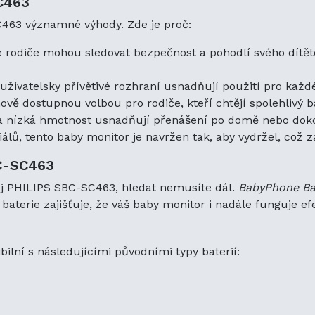
C463
Náhradní baterie CS-PHC463MB je kompatibilní s
typy baterií:
C463 významné výhody. Zde je proč:
4-VH790670
e rodiče mohou sledovat bezpečnost a pohodlí svého dítěte
NA150D04C051
SBP40CI
živatelsky přívětivé rozhraní usnadňují použití pro každ
ě dostupnou volbou pro rodiče, kteří chtějí spolehlivý bab
Proč Vybrat Náhradní Baterii CS-PHC463MB?
a nízká hmotnost usnadňují přenášení po domě nebo doko
Náhradní baterie CS-PHC463MB
pro PHILIPS SBC
álů, tento baby monitor je navržen tak, aby vydržel, což 
výhod:
BC-SC463
Vysoký Výkon:
Navržena tak, aby vyhovovala nebo
baterie, což zajišťuje optimální funkčnost vašeho 
ůj PHILIPS SBC-SC463, hledat nemusíte dál.
BabyPhone Ba
Dlouhá Životnost Baterie:
Náhradní baterie poskytu
baterie zajišťuje, že váš baby monitor i nadále funguje efe
čímž snižuje frekvenci nabíjení a poskytuje delší č
Snadné Použití:
Jednoduchý proces instalace a od
lní s následujícími původními typy baterií:
uživatelům výměnu baterie, když je to nutné.
Spolehlivý a Bezpečný:
Vyrobeno z kvalitních mate
bezpečnosti a odolnosti, což rodičům poskytuje kli