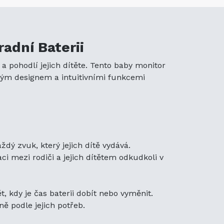
hou sledovat bezpečnost a
ěhem spánku a v noci.
řívětivé rozhraní usnadňují
adní Baterii
dnosti.
a pohodlí jejich dítěte. Tento baby monitor
u volbou pro rodiče, kteří
hým designem a intuitivními funkcemi
š.
tnost usnadňují přenášení po
aby monitor je navržen tak,
dý zvuk, který jejich dítě vydává.
 mezi rodiči a jejich dítětem odkudkoli v
LIPS SBC-SC463, hledat
SC463 (CS-PHC463MB)
je
ajišťuje, že váš baby
 kdy je čas baterii dobít nebo vyměnit.
řetržitý servis.
ě podle jejich potřeb.