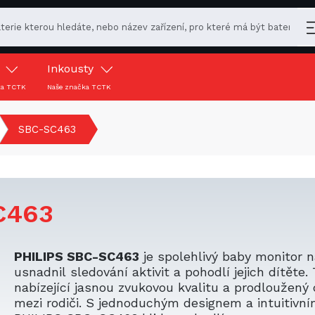
y
Inkousty
ka TCTK
Naše značka TCTK
SBC-SC463
C463
PHILIPS SBC-SC463
je spolehlivý baby monitor 
usnadnil sledování aktivit a pohodlí jejich dítěte
nabízející jasnou zvukovou kvalitu a prodloužený
mezi rodiči. S jednoduchým designem a intuitivn