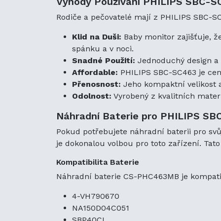
Výhody Používání PHILIPS SBC-S
Rodiče a pečovatelé mají z PHILIPS SBC-S
Klid na Duši:
Baby monitor zajišťuje, ž
spánku a v noci.
Snadné Použití:
Jednoduchý design a u
Affordable:
PHILIPS SBC-SC463 je cenov
Přenosnost:
Jeho kompaktní velikost 
Odolnost:
Vyrobený z kvalitních materi
Náhradní Baterie pro PHILIPS S
Pokud potřebujete náhradní baterii pro sv
je dokonalou volbou pro toto zařízení. Tato 
Kompatibilita Baterie
Náhradní baterie CS-PHC463MB je kompatibi
4-VH790670
NA150D04C051
SBP40CI