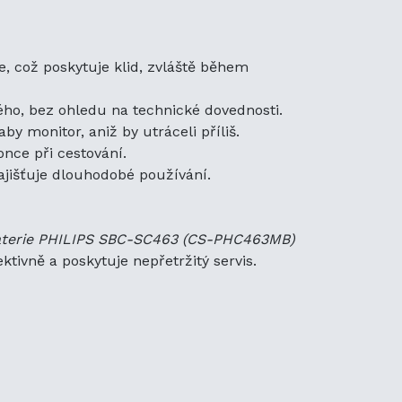
 následujícími původními
, což poskytuje klid, zvláště během
ého, bez ohledu na technické dovednosti.
y monitor, aniž by utráceli příliš.
nce při cestování.
-SC463 nabízí několik
zajišťuje dlouhodobé používání.
 překračovala výkon původní
baby monitoru.
terie PHILIPS SBC-SC463 (CS-PHC463MB)
je dlouhotrvající energii,
ktivně a poskytuje nepřetržitý servis.
as sledování.
stranění, což usnadňuje
riálů pro zajištění
d.