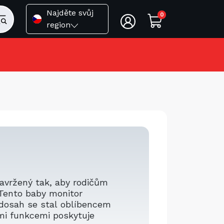
Najděte svůj
0
region
navržený tak, aby rodičům
. Tento baby monitor
 dosah se stal oblíbencem
ími funkcemi poskytuje