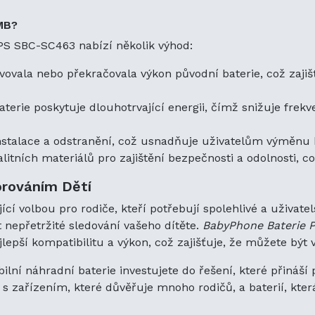
Zlepšení Vaší Zkušenosti S Monitorováním D
Baby monitor PHILIPS SBC-SC463 je vynikající vol
MB?
potřebují spolehlivé a uživatelsky přívětivé zaříz
PS SBC-SC463 nabízí několik výhod:
správnou náhradní baterií si můžete užívat nepře
dítěte.
BabyPhone Baterie PHILIPS SBC-SC463 
vovala nebo překračovala výkon původní baterie, což zaji
navržena tak, aby poskytovala nejlepší kompatibili
že můžete být vždy ve spojení se svým malým.
erie poskytuje dlouhotrvající energii, čímž snižuje frekve
Volbou PHILIPS SBC-SC463 a jeho kompatibilní ná
talace a odstranění, což usnadňuje uživatelům výměnu ba
do řešení, které přináší pohodlí, spolehlivost a kl
zkušenost s monitorováním dětí ještě dnes s zaří
litních materiálů pro zajištění bezpečnosti a odolnosti, c
mnoho rodičů, a baterií, která garantuje nepřetrži
orováním Dětí
í volbou pro rodiče, kteří potřebují spolehlivé a uživatel
 nepřetržité sledování vašeho dítěte.
BabyPhone Baterie
jlepší kompatibilitu a výkon, což zajišťuje, že můžete být
í náhradní baterie investujete do řešení, které přináší po
s zařízením, které důvěřuje mnoho rodičů, a baterií, která