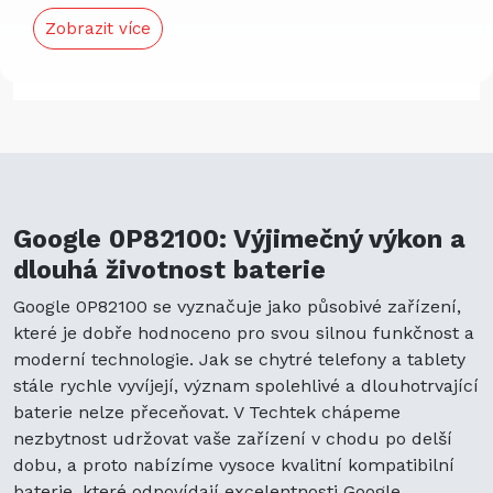
Naše kompatibilní baterie nejen
Rychlé dodání:
Nabízíme rychlé a
Zobrazit více
odpovídá původním specifikacím, ale
spolehlivé dodací služby, takže své
také nabízí zvýšenou dlouhověkost a
produkty obdržíte rychle a efektivně.
výkon, což z ní činí ideální volbu pro
udržení vašeho zařízení v chodu po celý
den. Důvěřujte Techtek, abyste získali
kvalitu a spolehlivost, kterou
potřebujete pro svůj Google 0P82100.
Google 0P82100: Výjimečný výkon a
dlouhá životnost baterie
Google 0P82100 se vyznačuje jako působivé zařízení,
které je dobře hodnoceno pro svou silnou funkčnost a
moderní technologie. Jak se chytré telefony a tablety
stále rychle vyvíjejí, význam spolehlivé a dlouhotrvající
baterie nelze přeceňovat. V Techtek chápeme
nezbytnost udržovat vaše zařízení v chodu po delší
dobu, a proto nabízíme vysoce kvalitní kompatibilní
baterie, které odpovídají excelentnosti Google