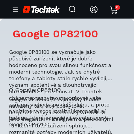
0
Google 0P82100
Google 0P82100 se vyznačuje jako
působivé zařízení, které je dobře
hodnoceno pro svou silnou funkčnost a
moderní technologie. Jak se chytré
telefony a tablety stále rychle vyvíjejí,
význam spolehlivé a dlouhotrvající
O Google 0P82100
baterie nelze přeceňovat. V Techtek
chápeme nezbytnost udržovat vaše
Google 0P82100 je výjimečný model
zařízení v chodu po delší dobu, a proto
navržený tak, aby poskytoval
nabízíme vysoce kvalitní kompatibilní
bezproblémový uživatelský zážitek. S
baterie, které odpovídají excelentnosti
jeho elegantním designem a pokročilými
Google 0P82100.
funkcemi toto zařízení splňuje
rozmanité potřeby moderních uživatelů.