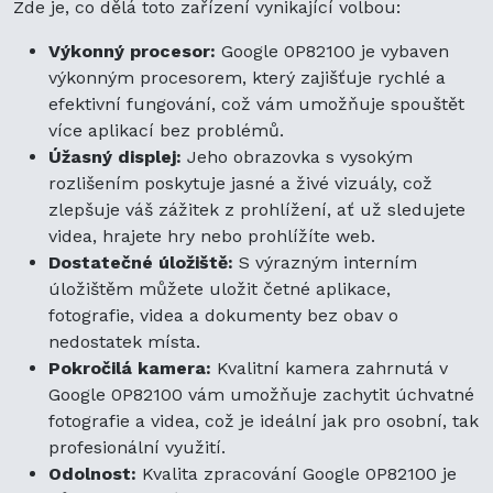
Zde je, co dělá toto zařízení vynikající volbou:
Výkonný procesor:
Google 0P82100 je vybaven
výkonným procesorem, který zajišťuje rychlé a
efektivní fungování, což vám umožňuje spouštět
více aplikací bez problémů.
Úžasný displej:
Jeho obrazovka s vysokým
rozlišením poskytuje jasné a živé vizuály, což
zlepšuje váš zážitek z prohlížení, ať už sledujete
videa, hrajete hry nebo prohlížíte web.
Dostatečné úložiště:
S výrazným interním
úložištěm můžete uložit četné aplikace,
fotografie, videa a dokumenty bez obav o
nedostatek místa.
Pokročilá kamera:
Kvalitní kamera zahrnutá v
Google 0P82100 vám umožňuje zachytit úchvatné
fotografie a videa, což je ideální jak pro osobní, tak
profesionální využití.
Odolnost:
Kvalita zpracování Google 0P82100 je