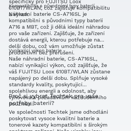
specificky pro FUJITSU Loox
Kompatibilita s původními typy baterií
610BT/WLAN, což zajišťuje kompatibilitu
Náhradní baterie CS-A716SL je
a výkon.
kompatibilní s původními typy baterií
A716 a MBT, což ji dělá ideální náhradou
pro vaše zařízení. Zajišťuje, že zařízení
dostává energii, kterou potřebuje na
delší dobu, což vám umožňuje zůstat
Vynikající výkon baterie
produktivní bez přerušení.
Naše náhradní baterie, CS-A716SL,
nabízí vynikající výkon, což zajišťuje, že
váš FUJITSU Loox 610BT/WLAN zůstane
napájený po delší dobu. Splňuje vysoké
standardy kvality, poskytující
spolehlivou energii a odolnost, aby
Proč si vybrat Techtek pro vaše
vyhovovala požadavkům každodenního
potřeby baterií?
používání.
Ve společnosti Techtek jsme odhodláni
poskytovat vysoce kvalitní baterie a
tonerové kazety kompatibilní s širokým