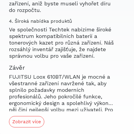
zařízení, aniž byste museli vyhořet díru
do rozpočtu.
4. Široká nabídka produktů
Ve společnosti Techtek nabízíme široké
spektrum kompatibilních baterií a
tonerových kazet pro různá zařízení. Náš
rozsáhlý inventář zajišťuje, že najdete
správnou volbu pro vaše zařízení.
Závěr
FUJITSU Loox 610BT/WLAN je mocné a
všestranné zařízení navržené tak, aby
splnilo požadavky moderních
profesionálů. Jeho pokročilé funkce,
ergonomický design a spolehlivý výkon z
něj činí nejlepší volbu mezi uživateli. Pro
zajištění nepřerušovaného výkonu zvážit
Zobrazit více
možnost pořízení náhradní baterie CS-
A716SL od společnosti Techtek. Naše