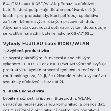
FUJITSU Loox 610BT/WLAN přichází s efektivní
baterií, která podporuje dlouhé používání, což je
ideální pro profesionály, kteří potřebují spolehlivé
zařízení během svých rušných pracovních dnů.
Abychom však zachovali optimální výkon, doporučuje
se kvalitní náhradní baterie, jako je CS-A716SL.
Výhody FUJITSU Loox 610BT/WLAN
1. Zvýšená produktivita
Se svými pokročilými funkcemi a spolehlivým
výkonem FUJITSU Loox 610BT/WLAN výrazně zvyšuje
produktivitu. Rychlé procesní rychlosti a možnosti
multitaskingu zajišťují, že uživatelé mohou vykonávat
své úkoly efektivně a bez obtíží.
2. Hladká konektivita
Dvojité možnosti připojení, Bluetooth a WLAN,
usnadňují nepřerušovanou komunikaci a přenos dat,
což z zařízení činí vynikající nástroj pro podnikové