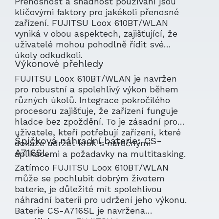
Přenosnost a snadnost používání jsou
klíčovými faktory pro jakékoli přenosné
zařízení. FUJITSU Loox 610BT/WLAN
vyniká v obou aspektech, zajišťující, že
uživatelé mohou pohodlně řídit své
úkoly odkudkoli.
Výkonové přehledy
FUJITSU Loox 610BT/WLAN je navržen
pro robustní a spolehlivý výkon během
různých úkolů. Integrace pokročilého
procesoru zajišťuje, že zařízení funguje
hladce bez zpoždění. To je zásadní pro
uživatele, kteří potřebují zařízení, které
Špičková náhradní baterie: CS-
dokáže udržet krok s náročnými
A716SL
aplikacemi a požadavky na multitasking.
Zatímco FUJITSU Loox 610BT/WLAN
může se pochlubit dobrým životem
baterie, je důležité mít spolehlivou
náhradní baterii pro udržení jeho výkonu.
Baterie CS-A716SL je navržena