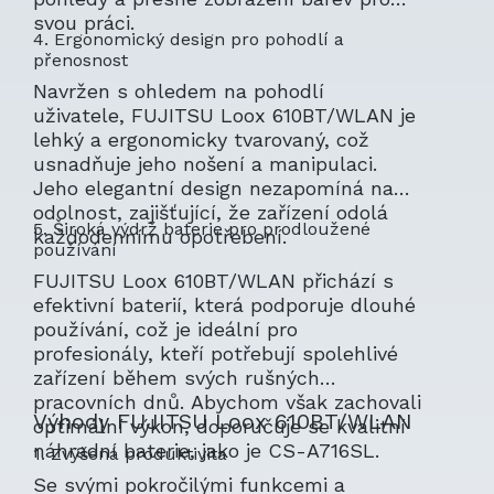
svou práci.
4. Ergonomický design pro pohodlí a
přenosnost
Navržen s ohledem na pohodlí
uživatele, FUJITSU Loox 610BT/WLAN je
lehký a ergonomicky tvarovaný, což
usnadňuje jeho nošení a manipulaci.
Jeho elegantní design nezapomíná na
odolnost, zajišťující, že zařízení odolá
5. Široká výdrž baterie pro prodloužené
každodennímu opotřebení.
používání
FUJITSU Loox 610BT/WLAN přichází s
efektivní baterií, která podporuje dlouhé
používání, což je ideální pro
profesionály, kteří potřebují spolehlivé
zařízení během svých rušných
pracovních dnů. Abychom však zachovali
Výhody FUJITSU Loox 610BT/WLAN
optimální výkon, doporučuje se kvalitní
náhradní baterie, jako je CS-A716SL.
1. Zvýšená produktivita
Se svými pokročilými funkcemi a