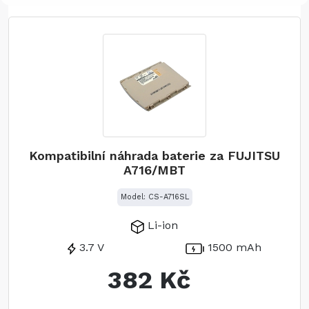
závazek k kvalitě a spokojenosti
zákazníků zaručuje, že obdržíte produkt,
který doplní vaše zařízení a prodlouží
jeho životnost. Prozkoumejte naši
nabídku produktů a zvyšte potenciál
svého zařízení ještě dnes.
Kompatibilní náhrada baterie za FUJITSU
A716/MBT
Model: CS-A716SL
Li-ion
3.7 V
1500 mAh
382 Kč