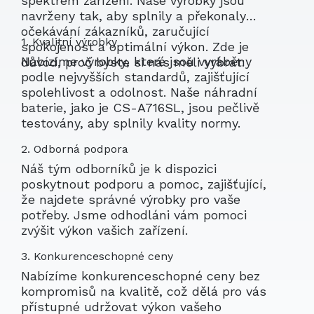
spektrem zařízení. Naše výrobky jsou
navrženy tak, aby splnily a překonaly
očekávání zákazníků, zaručující
1. Kvalitní výrobky
spokojenost a optimální výkon. Zde je
Nabízíme výrobky, které jsou vyráběny
důvod, proč byste si nás měli vybrat:
podle nejvyšších standardů, zajišťující
spolehlivost a odolnost. Naše náhradní
baterie, jako je CS-A716SL, jsou pečlivě
testovány, aby splnily kvality normy.
2. Odborná podpora
Náš tým odborníků je k dispozici
poskytnout podporu a pomoc, zajišťující,
že najdete správné výrobky pro vaše
potřeby. Jsme odhodláni vám pomoci
zvýšit výkon vašich zařízení.
3. Konkurenceschopné ceny
Nabízíme konkurenceschopné ceny bez
kompromisů na kvalitě, což dělá pro vás
přístupné udržovat výkon vašeho