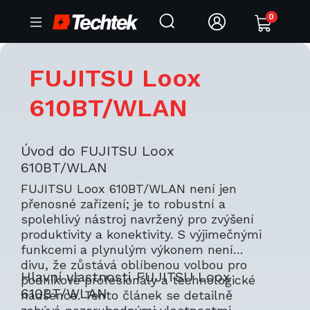
0
FUJITSU Loox
610BT/WLAN
Úvod do FUJITSU Loox
610BT/WLAN
FUJITSU Loox 610BT/WLAN není jen
přenosné zařízení; je to robustní a
spolehlivý nástroj navržený pro zvýšení
produktivity a konektivity. S výjimečnými
funkcemi a plynulým výkonem není
divu, že zůstává oblíbenou volbou pro
Hlavní vlastnosti FUJITSU Loox
podnikové profesionály a technologické
610BT/WLAN
nadšence. Tento článek se detailně