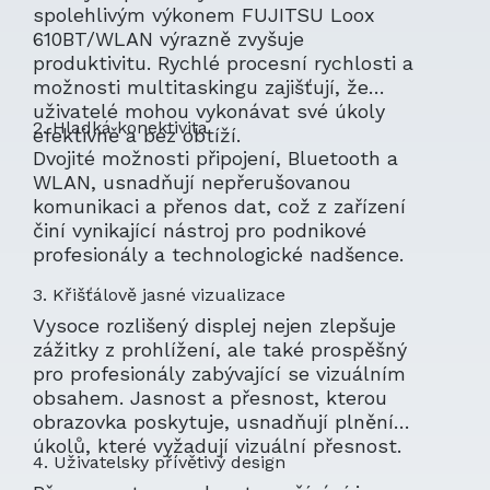
spolehlivým výkonem FUJITSU Loox
610BT/WLAN výrazně zvyšuje
produktivitu. Rychlé procesní rychlosti a
možnosti multitaskingu zajišťují, že
uživatelé mohou vykonávat své úkoly
2. Hladká konektivita
efektivně a bez obtíží.
Dvojité možnosti připojení, Bluetooth a
WLAN, usnadňují nepřerušovanou
komunikaci a přenos dat, což z zařízení
činí vynikající nástroj pro podnikové
profesionály a technologické nadšence.
3. Křišťálově jasné vizualizace
Vysoce rozlišený displej nejen zlepšuje
zážitky z prohlížení, ale také prospěšný
pro profesionály zabývající se vizuálním
obsahem. Jasnost a přesnost, kterou
obrazovka poskytuje, usnadňují plnění
úkolů, které vyžadují vizuální přesnost.
4. Uživatelsky přívětivý design