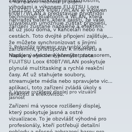
zabývá pozoruhodnými vlastnostmi,
1. Komplexní možnosti připojení
výhodami a výkonem FUJITSU Loox
FUJITSU Loox 610BT/WLAN je vybaven
610BT/WLAN a představuje prvotřídní
technologií Bluetooth a WLAN, která
náhradní baterii, která zajistí, že vaše
uživatelům umožňuje zůstat připojení,
zařízení zůstane napájené a efektivní.
ať už jsou doma, v kanceláři nebo na
cestách. Toto dvojité připojení zajišťuje,
že můžete synchronizovat s jinými
2. Pokročilý procesor pro rychlý výkon
zařízeními, přistupovat k internetu a
Napájený vysoce výkonným procesorem,
hladce a efektivně přenášet data.
FUJITSU Loox 610BT/WLAN poskytuje
plynulé multitasking a rychlé reakční
časy. Ať už stahujete soubory,
streamujete média nebo spravujete více
aplikací, toto zařízení zvládá úkoly s
3. Vysoce rozlišený displej pro vizuální
lehkostí a efektivitou.
jasnost
Zařízení má vysoce rozlišený displej,
který poskytuje jasné a ostré
vizualizace. To je obzvlášť výhodné pro
profesionály, kteří potřebují detailní
pohledy a přesné zobrazení barev pro