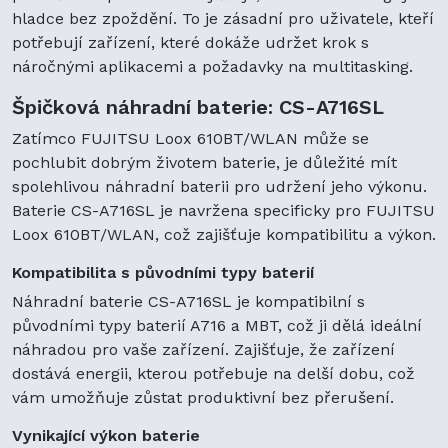
hladce bez zpoždění. To je zásadní pro uživatele, kteří
potřebují zařízení, které dokáže udržet krok s
náročnými aplikacemi a požadavky na multitasking.
Špičková náhradní baterie: CS-A716SL
Zatímco FUJITSU Loox 610BT/WLAN může se
pochlubit dobrým životem baterie, je důležité mít
spolehlivou náhradní baterii pro udržení jeho výkonu.
Baterie CS-A716SL je navržena specificky pro FUJITSU
Loox 610BT/WLAN, což zajišťuje kompatibilitu a výkon.
Kompatibilita s původními typy baterií
Náhradní baterie CS-A716SL je kompatibilní s
původními typy baterií A716 a MBT, což ji dělá ideální
náhradou pro vaše zařízení. Zajišťuje, že zařízení
dostává energii, kterou potřebuje na delší dobu, což
vám umožňuje zůstat produktivní bez přerušení.
Vynikající výkon baterie