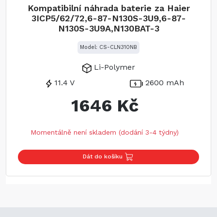
Kompatibilní náhrada baterie za Haier
3ICP5/62/72,6-87-N130S-3U9,6-87-
N130S-3U9A,N130BAT-3
Model: CS-CLN310NB
Li-Polymer
11.4 V
2600 mAh
1646 Kč
Momentálně není skladem (dodání 3-4 týdny)
Dát do košíku