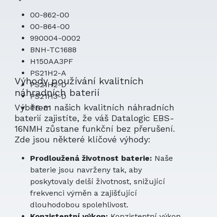
00-862-00
00-864-00
990004-0002
BNH-TC1688
H150AA3PF
PS21H2-A
Výhody používání kvalitních
PS21H2-D
náhradních baterií
PS21H3-D
Výběrem našich kvalitních náhradních
TB-61
baterií zajistíte, že váš Datalogic EBS-
16NMH zůstane funkční bez přerušení.
Zde jsou některé klíčové výhody:
Prodloužená životnost baterie:
Naše
baterie jsou navrženy tak, aby
poskytovaly delší životnost, snižující
frekvenci výměn a zajišťující
dlouhodobou spolehlivost.
Konzistentní výkon:
Konzistentní výkon