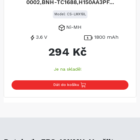
0002,BNH-TC1688,H150AA3PF...
Model: CS-LMX1BL
Ni-MH
3.6 V
1800 mAh
294 Kč
Je na skladě!
Dát do košíku