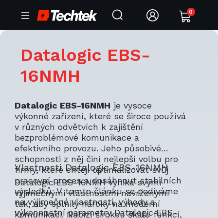
0
Datalogic EBS-
16NMH
Datalogic EBS-16NMH
je vysoce
výkonné zařízení, které se široce používá
v různých odvětvích k zajištění
bezproblémové komunikace a
efektivního provozu. Jeho působivé
schopnosti z něj činí nejlepší volbu pro
Vlastnosti Datalogic EBS-16NMH
firmy, které chtějí optimalizovat svůj
pracovní proces a dosáhnout stabilních
Datalogic EBS-16NMH vyniká svými
výsledků. V tomto článku se podíváme
výjimečnými vlastnostmi navrženými
na výjimečné vlastnosti, výhody a
tak, aby splnily nároky na moderní
výkonnostní parametry Datalogic EBS-
komunikaci. Nabízí širokou škálu funkcí,