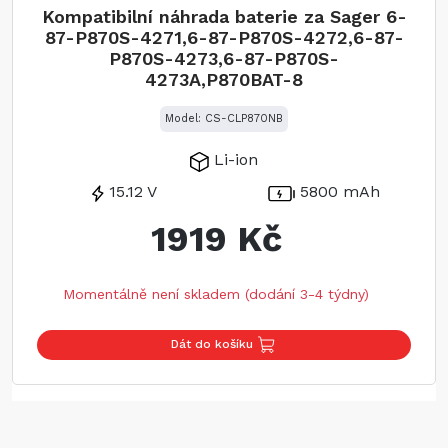
Kompatibilní náhrada baterie za Sager 6-
87-P870S-4271,6-87-P870S-4272,6-87-
P870S-4273,6-87-P870S-
4273A,P870BAT-8
Model: CS-CLP870NB
Li-ion
15.12 V
5800 mAh
1919 Kč
Momentálně není skladem (dodání 3-4 týdny)
Dát do košíku