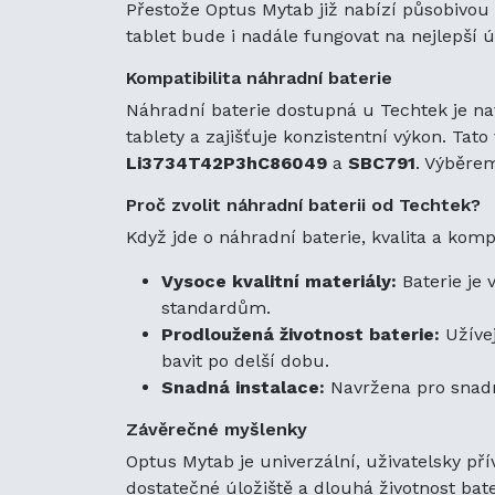
Přestože Optus Mytab již nabízí působivou ž
tablet bude i nadále fungovat na nejlepší ú
Kompatibilita náhradní baterie
Náhradní baterie dostupná u Techtek je nav
tablety a zajišťuje konzistentní výkon. Tato
Li3734T42P3hC86049
a
SBC791
. Výběrem
Proč zvolit náhradní baterii od Techtek?
Když jde o náhradní baterie, kvalita a komp
Vysoce kvalitní materiály:
Baterie je 
standardům.
Prodloužená životnost baterie:
Užívej
bavit po delší dobu.
Snadná instalace:
Navržena pro snadno
Závěrečné myšlenky
Optus Mytab je univerzální, uživatelsky pří
dostatečné úložiště a dlouhá životnost bater