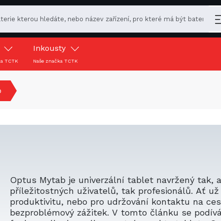
y
Inkousty
ka TCTK
Naše značka TCTK
b
Optus Mytab je univerzální tablet navržený tak, 
příležitostných uživatelů, tak profesionálů. Ať už
produktivitu, nebo pro udržování kontaktu na cest
bezproblémový zážitek. V tomto článku se podí