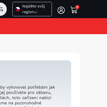
Najděte svůj
0
region
aby vyhovoval potřebám jak
 jej používáte pro zábavu,
ách, toto zařízení nabízí
váme na pozoruhodné