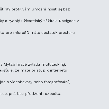
očtu.
íhlý profil vám umožní nosit jej bez
ost baterie, nastane
a rychlý uživatelský zážitek. Navigace v
ste zajistili, že váš tablet
 pořízení kompatibilní
otu pro microSD máte dostatek prostoru
 tak, aby byla plně
kategorie baterií pro
 kvalitní baterie je
s Mytab hravě zvládá multitasking.
aterií:
išťuje, že máte přístup k internetu,
áhrady zajistíte, že vaše
rou potřebuje.
de o videohovory nebo fotografování,
dostupná bez přetížení rozpočtu.
a jsou klíčové. Tady je pár
tab vyniká:
ysoce kvalitních materiálů,