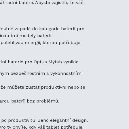
radní baterii. Abyste zajistili, že váš
stním standardům.
dobu používání a vyšší
vní nebo se bavit po delší
fektně zapadá do kategorie baterií pro
 baterie zajišťuje, že můžete
ginálními modely baterií:
spolehlivou energii, kterou potřebuje.
tablet, který vyhovuje
adní baterie pro Optus Mytab vyniká:
eho elegantní design,
ěj činí spolehlivé zařízení
přísným bezpečnostním a výkonnostním
blet potřebuje impuls
ii, která zajistí, že váš
e, že můžete zůstat produktivní nebo se
tarou baterii bez problémů.
ujte ho v chodu s vysoce
pojeni, produktivní a
y po produktivitu. Jeho elegantní design,
ro ty chvíle, kdy váš tablet potřebuje