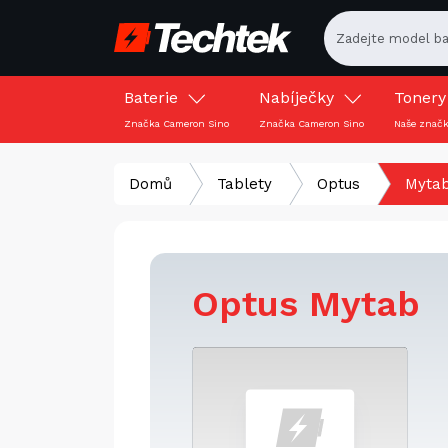
Baterie
Nabíječky
Toner
Značka Cameron Sino
Značka Cameron Sino
Naše znač
Domů
Tablety
Optus
Myta
Optus Mytab