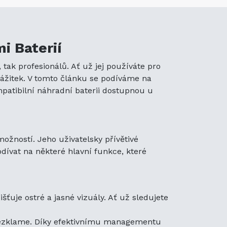
operačním systémem nabízí
avigace v aplikacích a
i Baterií
ím úložištěm a možností
 tak profesionálů. Ať už jej používáte pro
prostoru pro své aplikace,
zážitek. V tomto článku se podíváme na
atibilní náhradní baterii dostupnou u
 investici výhodnou:
aily nebo sledujete své
ožností. Jeho uživatelsky přívětivé
sking.
podívat na některé hlavní funkce, které
olitelným mobilním
k internetu, kamkoli jdete.
ní kamery integrované do
fování, kamera splňuje
ťuje ostré a jasné vizuály. Ať už sledujete
tu za peníze, takže je
s nezklame. Díky efektivnímu managementu