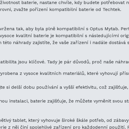
ivotnost baterie, nastane chvíle, kdy budete potřebovat náh
které vyhovují přísným bezpečnostním a výkonno
rovni, zvažte pořízení kompatibilní baterie od Techtek.
Prodloužená životnost baterie:
Užívejte si delší 
efektivitu, což zajišťuje, že můžete zůstat produkti
dobu.
ržena tak, aby byla plně kompatibilní s Optus Mytab. Per
Snadná instalace:
Navržena pro snadnou instalaci,
 vysoce kvalitní baterie je kompatibilní s následujícími ori
vyměnit svou starou baterii bez problémů.
 této náhrady zajistíte, že vaše zařízení i nadále dostává 
Závěrečné myšlenky
Optus Mytab je univerzální, uživatelsky přívětivý 
atibilita jsou klíčové. Tady je pár důvodů, proč naše náhr
široké škále potřeb, od zábavy po produktivitu. J
dostatečné úložiště a dlouhá životnost baterie z n
vyrobena z vysoce kvalitních materiálů, které vyhovují 
pro každodenní použití. Pro ty chvíle, kdy váš ta
energie, Techtek nabízí kompatibilní náhradní bater
te si delší dobu používání a vyšší efektivitu, což zajišťuj
Optus Mytab bude i nadále fungovat na vrcholu.
u instalaci, baterie zajišťuje, že můžete vyměnit svou s
Zažijte plný potenciál svého Optus Mytab a udrž
kvalitní náhradní baterií od Techtek. Zůstaňte při
zábavní, bez ohledu na to, kde se nacházíte.
větivý tablet, který vyhovuje široké škále potřeb, od zábav
ie z něj činí spolehlivé zařízení pro každodenní použití. P