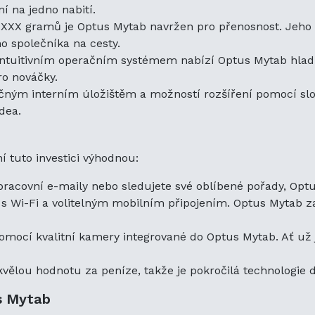
pokročilá technologie dostupná bez přetížení rozp
í na jedno nabití.
XX gramů je Optus Mytab navržen pro přenosnost. Jeho št
Optimalizujte svůj zážitek s Optus Mytab
ho společníka na cesty.
Přestože Optus Mytab již nabízí působivou životn
tuitivním operačním systémem nabízí Optus Mytab hladký 
chvíle, kdy budete potřebovat náhradní baterii. Aby
ro nováčky.
bude i nadále fungovat na nejlepší úrovni, zvažte
čným interním úložištěm a možností rozšíření pomocí sl
baterie od Techtek.
dea.
Kompatibilita náhradní baterie
Náhradní baterie dostupná u Techtek je navržena
í tuto investici výhodnou:
kompatibilní s Optus Mytab. Perfektně zapadá do 
tablety a zajišťuje konzistentní výkon. Tato vysoce
pracovní e-maily nebo sledujete své oblíbené pořady, Optu
kompatibilní s následujícími originálními modely b
 s Wi-Fi a volitelným mobilním připojením. Optus Mytab zaj
Li3734T42P3hC86049
a
SBC791
. Výběrem této n
zařízení i nadále dostává spolehlivou energii, kte
mocí kvalitní kamery integrované do Optus Mytab. Ať už j
Proč zvolit náhradní baterii od Techtek?
vělou hodnotu za peníze, takže je pokročilá technologie 
Když jde o náhradní baterie, kvalita a kompatibilit
důvodů, proč naše náhradní baterie pro Optus My
us Mytab
Vysoce kvalitní materiály:
Baterie je vyrobena z v