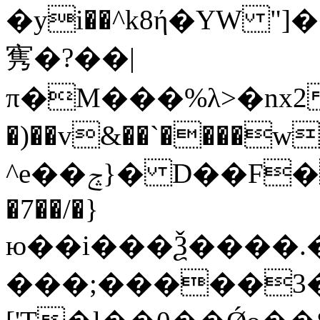
�yi��^k8ή�YW "
㝦 �?��|
π�M���%λ>�nx2�
�)��v&��`����w2��Mnoݻ�s�s�y����ڍ��g�>�*Lz�m
^e��ݘ}� D��F���x��3��p쀺o}
�7��/�}
ю��i���Ѯ����.
���;�����3