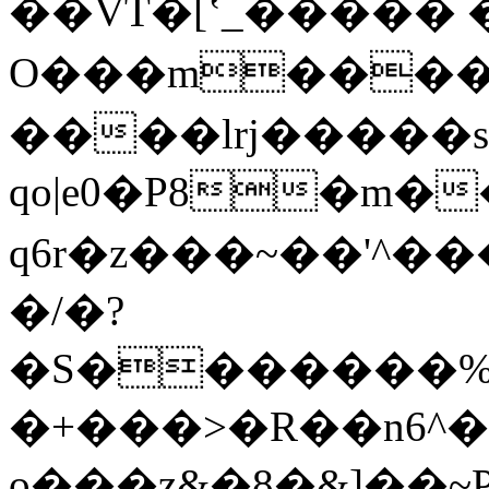
��VT�[ʽ_�����֕ 
O���m�����>
����lrj�����s�VĐ܈]����
qo|e0�P8�m�
q6r�z���~��'^���߿�~��ڷ�f̽�GW��l[��V�"3FwLw���m�L0�Mytm��V�O����������_��4O��h�:x�C`��2��F�����t�Q�0�����
�/�?
�S�������%�E
�+���>�R��n6^��۽ x,�_Ou�Zzx+�5
o���z&�8�&]��~P