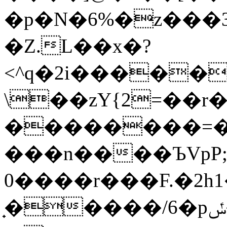
�p�N�6%�z���3
�Z.L��x�?
<^q�2i������
\��zY{2=��
��������=�
���n����ЪVpP;ؾ�
����0r���F.�2h1���lZ��S�3�w�R�=9�'�M����(��
̟�����/6�pݽ�-��u�/�\�]�}