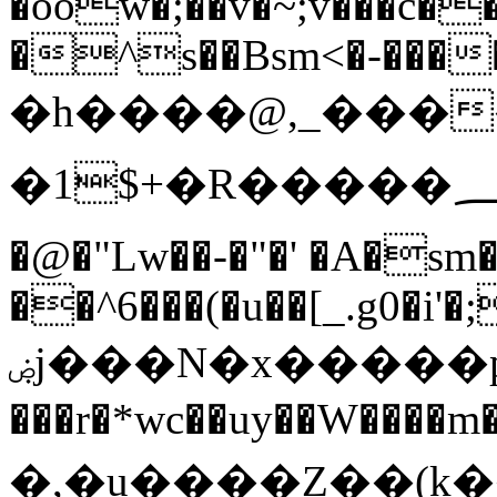
�oow�;��v�~;v���c�
�^s��Bsm<�-�����ʞ
�h����@,_������V��`1ޞ�xE�]W��2e�
�1$+�R�����؄�h��S��.�܊$&����ጉVҶIQ�Tb^1]ڨg�36/
�@�"Lw��-�"�' �A�sm
��^6���(�u��[_.g0�i'�
ۻj���N�х�����p�3��y0���/
���r�*wc��uy��W����
�,�u����Z��(k���ݮ�ְ͓8~�ܕY���� [�y�n�G�