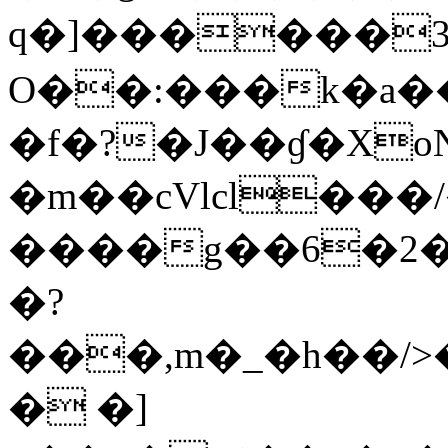
q�]������3
O��:���k�a����W�k����;�ǟ��
�f�?�J��ɠ�XoNF܇�:=(�?
�m��cVlcl���/
����g��6�2�
�?
���,m�_�h��/>
� �]