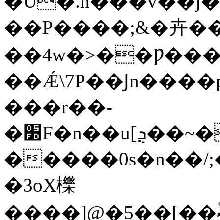
�U�.h���v��j��X[
��P����;&�卉�
��4w�>��Ƿ���ֹ/k(޾����M����A�>���,��V�?O��\S�
��Ǽ\7P��Ϳn����p���
���r��-
�׽F�n��u[ܯ��~�wW����y"0�S˥��x�3���C�t�G���
�����0s�n��/;
�3oX櫟
����]@�5��[��ސ۫�M%����p��D�N����YcH�Z�(X+