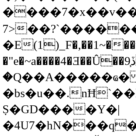
����7�x��v��
7>��?`�����
�E(1)_F�,��1~���w
�"e�~a����4�Ǝ��Û��ڏ9֧V̠��G�۠���/
�Q��A�����ҩ
�bs�u��.nĦ`��
Ṣ�GD����Y�|
�4U7�hN���q�~�&�3�ڃ��S���|h��M�7�^bz3�ru�V�̴�