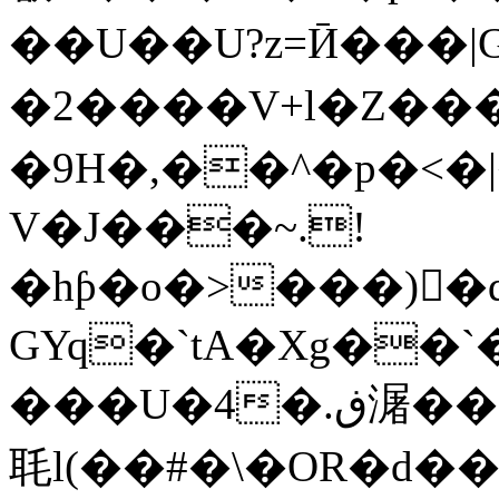
��U��U?z=Ӣ���|G
�2����V+l�Z���
�9H�,��^�p�<
V�J���~.!
�hƥ�o�>���)򶠶�
GYq�`tA�Xg��`
���U�4�.ڧ潳��z��}��+�M)��Ȯ�
毦l(��#�\�OR�d