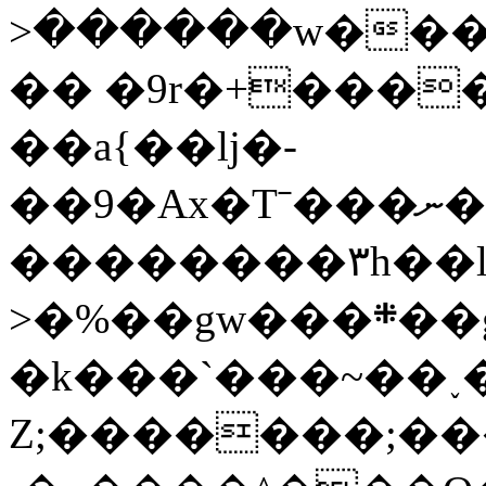
>������w���
�� �9r�+����
��a{��lj�-
��9�Ax�Tˉ���ނ�`�zq��A^�ܵ�#���q������7�ǒ7~�;S?
��������٣h��lxq��.�����Y�eA?
>�%��gw���܍��gC��b�gr���>����������;ÿ��B���v������R�&hzͷ�����
�k���`���~��˯�
Z;�������;��