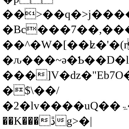
��>��q�>j����
�Bc���7��,���
��^�W�[��ʫ�'�(r
�ԉ���~ә�Ƅ��D�
���]V�ǳ�"Eb7O
�$\��/
�2�lv����uQ��ۃ��օ{��Y8>
��K���ڐg>�|