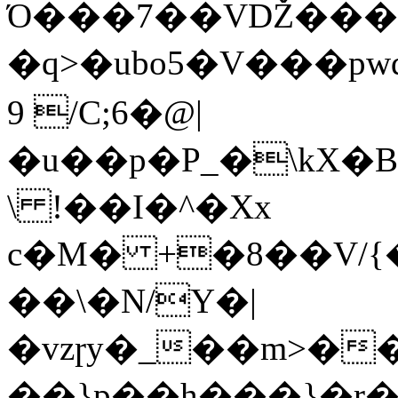
Ό���7��VǄ���m
�q>�ubo5�V���pwd�rm�o�
9 /C;6�@|
�u��p�P_�\kX�Β
\ !��I�^�Xx
c�M� +�8��V/{
��\�N/Y�|
�vzɼy�_��m>�������
��}p� �h���}�r