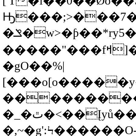
['T�l��0��Ǿo
Ԣ���;>���7�
�ݏ�w>
�ƥ��*ry5���
�����"���fߞ]��mG��~V�m��Q�mֿ}w����w\o��������m��}a�ܝ�Q7��z�L����.���]q�\����z��|
�gO��%|
[���o[o�����y
���������F/
�_�ٿ�<��Įyů����y�/
�,~�g':Ϟ������O