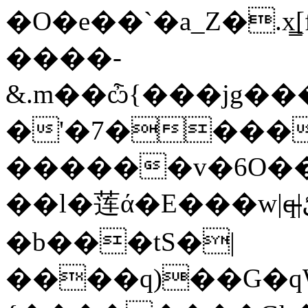
�O�e��`�a_Z�.x͇
����-
&.m��ѽ{���jg�
�'�7����
������v�6O��ݏ��Of�r1��OY��r�e�w0�e�
��l�莲ά�E���w|q|ޝ�ئ̶?���]q����/
�b���tS�|
����q)��G�qW