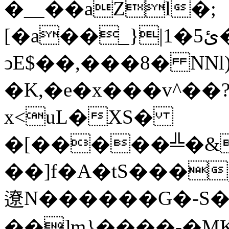
�__��aZl�;
[�a��_}|1�ئ5���
ͻE$��,���8� NNl)
�K,�e�x���v^��?
x<uL�XS�
�[�����╩�&^����=�L�
��]f�A�tS���p�Z����
遼N������G�-S�
��]m}����-�MK���8k