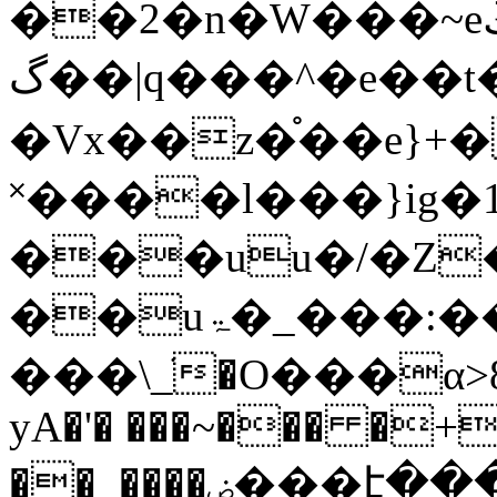
��2�n�W���~eڭ�|�l8�����n�
گ��|q���^�e��t�i�:��Og�
�Vx��z�֯��e}+
˟����l���}ig
���uu�/�Z
��uۃ�_���:���i�r�ű�UC��VIg��)���i��&
���\_ֹ�O���α>
yA�'� ���~��� �+
��_����ۻ���է����~^?