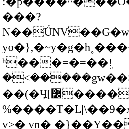
:�p����^���O
���?
N��ǗNV��G�w�
yo�},�~y�g�h˳
ʰ���=�=��ܹ!
�<�����gw��
��(�Ӌ[߼����'*�A��En߾
%����T�L|\��9
v>� vn� �}��Y