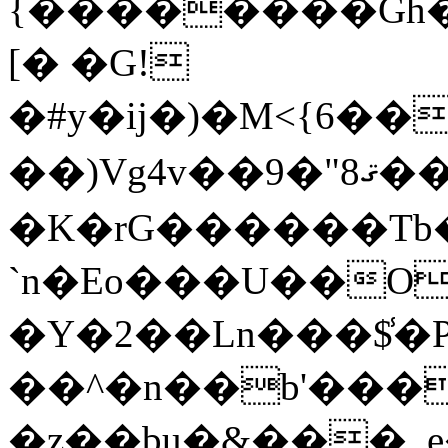
{��������Gh�
[� �G!
�#y�ij�)�M<{6�
��)Vg4v��9�"8ޤ����>���NCܒ�.��V��~zb������[��,��i�T���
�K�rG������Tb
`n�Eo���U��O
�Y�2��Ln���$̾�P
��^�n��b'���
�z��bu�&���_e�~�ߝ���5`��