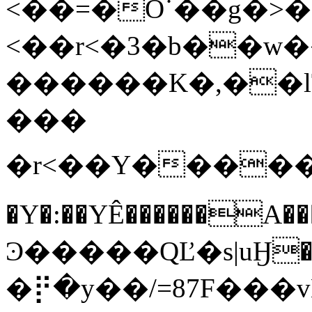
<��=�O˙��g�>�
<��r<�3�b��w��ޤU���6}�
������K�,��l
���
�r<��Y������d��'>#�V��3���xB
�Y�:��YÊ������
Ͽ�����QĽ�s|uӇ
�⡟�y��/=87F���v