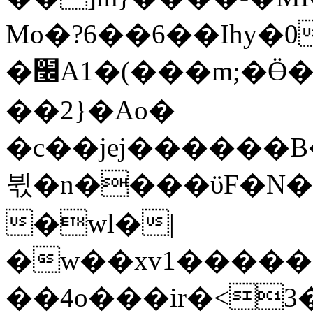
Mo�?6��6��Ihy�
�׬A1�(���m;�Ӫ���.�n�L�6��"�)��d��9��rۀZ8�mlz�c;Z������޻�]�5̊�]q����Ȧ���յ���]�p��<tZ��N;}sa|~'�:v�?
��2}�Ao�
�c��jej������
뷗�n����ϋF�N�`
�wl�|
�w��xv1�����
��4o���ir�<3