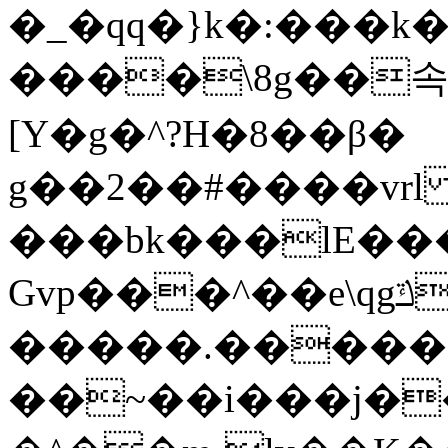
�_�qq�}k�:���k
����\8g��속 
[Y�g�^?H�8��β�
g��2��#����vr
���bk���lE��
Gvp���^��e\qgݿ��^-
�����.�����I�������ڵ�G��
��~��i���j�