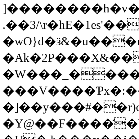
]��������h�v�
.��3/\r�hE�1es'�
�wO}d�ӟ&�u���n
�Ak�2P���X&��
�W���_�����
���V����Ƥx�:�
�]��y���#��r)o
�Y@��F����̛�Y