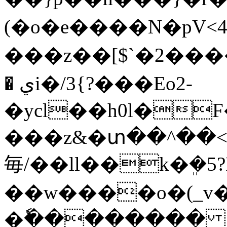
(�o�e����N�pV<4f�
���z��[$`�2����
� يi�/3{?���Eo2-
�ycl��h0l�F
���z&�տ��^��<
毎/��ll��k�ܸ�5
��w����o�(_v
�ٗ�������� _��