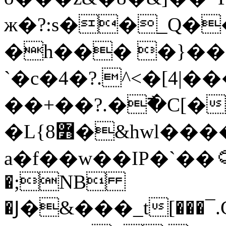
ж�?:s��_Q�
�h��� �}��
`�c�4�?.^<�[4|��
��+��?.�߯�C[�
�L{߻8�&hwl����a�7�6o�f�6�[��������?
a�f��w��IP�`��۝�7h�����g�׹^��{&]O�����۠u1�8�}
�;NB
�Ϳ�&���_t[���¯