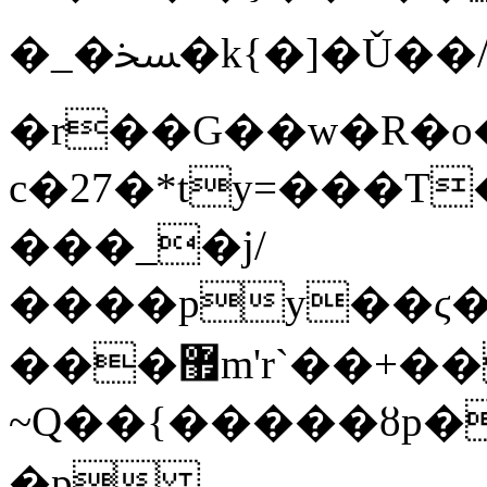
�_�ﴶ�k{�]�Ǔ��/
�r��G��w�R�o
c�27�*ty=���T
���_�j/
����py��ϛ���.���XPQ�'3�~ѓٯ�'�4>�d���7��
���޿m'r`��+��
~Q��{�����ȣp�
�p