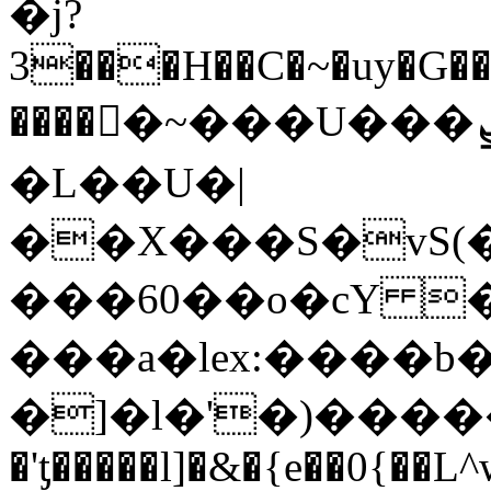
�j?
3���H��C�~�uy�G���
����񻿾�~���U���ܨ�W�_X�5��u���-
�L��U�|
��X���S�vS(
���60��o�cY 
���a�lex:����b
�]�l�'�)�����
�'ƫ�����l]�&�{e��0{��L^