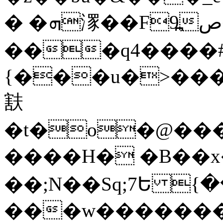
� �ܗ潈��F9߽ص��G� ۅZ�}
���q4
����
{���u�>��
㝬
�t�o�@���N�{
����H� �B��x
��;N��Sq;7Ե {�
���w�������O�