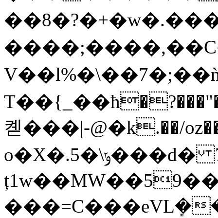
��8�?�+�w�.���
����;����,��C�
V��l%�\��7�;�
T��{_��ћ�?���"
켿���|-@�k.��/oz��
o�X�.5�\ݸ���d� 7�.�B}/
ț1w��MW��59�
���=C���eVLܻ���K3��I&P�;ݔDcpf��n-g�