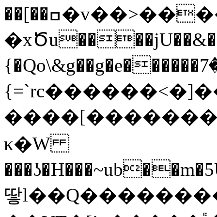
��[��ߛ�v��>����{Y�K<�e���
�xԾu����jU��&��
{�Qo\&g��g�e������۽�7G/��O��>
{=`rc������<�
����[���������n
κ�W
���ʖ�H���~ub��m�5U��7�����Vf����ݯ��>���d02.
땋l��Q�������