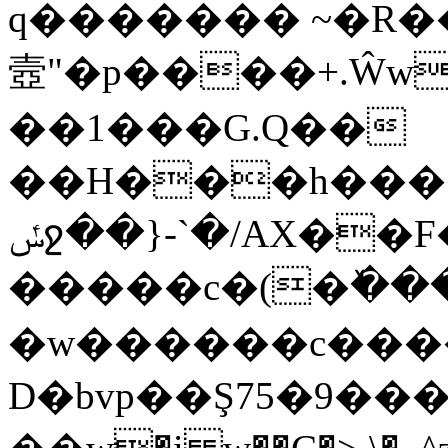
q������� ~�R�
壼"�p����+.Ŵw��# gs͒���ܥ��#�
��1���G.Q��
��H���h���
ݽջ��}-`�/AX��F���{�#�|
�����c�(�ٚ���
�w������c����]
D�bvp��Ş75�9��