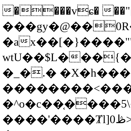
����vɕ� ��
���gy�@��0
�ax��[�}����"
wtU��$L���{
�_�.� �X�h���
��������<���:γ�h�@Z���P��J����'
�^o�c��֤����ڴ:9���+��\5u<��W;ٸ{�w��78n������l�(M����Ce2�h��]c��`�}
����'����Ⱦl]ڟ0>t�GW���k����jhڅ�!