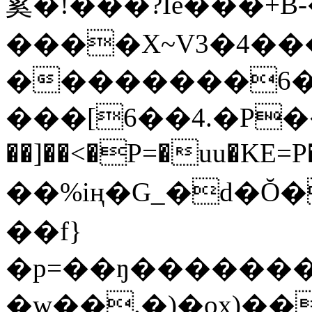
蒵�! ���?Ie���+B
����X~V3�4���
��������6�
���[6��4.�P����R]5
��]��<�P=�uu�KE=
��%iң�G_�d�Ŏ
��f}
�p=��ŋ��������
�w��.�)�ox)��9�Hf�w���X